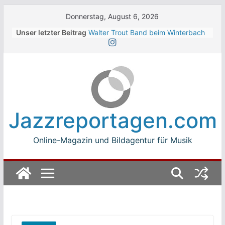
Skip
Donnerstag, August 6, 2026
to
Unser letzter Beitrag
Walter Trout Band beim Winterbach
content
Zeltspektakel 2026
The Cinelli Brothers beim
Winterbach Zeltspektakel 2026
Jean-Michel Jarre bei den jazz open
Modena auf der Piazza Roma 2026
Beth Hart
Luca Carboni bei den jazz open
Jazzreportagen.com
Modena auf der Piazza Roma 2026
Online-Magazin und Bildagentur für Musik