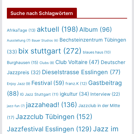
Suche nach Schlagwörtern
aktuell
(198)
Album
(96)
AfrikaTage
(13)
Bechsteinzentrum Tübingen
Ausstellung
(7)
Bauer Studios
(6)
bix stuttgart
(272)
(33)
blaues haus
(10)
Club Voltaire
(47)
Deutscher
Burghausen
(15)
Clubs
(8)
Dieselstrasse Esslingen
(77)
Jazzpreis
(32)
Gastbeitrag
Festival
(59)
franz.K
(12)
Enjoy Jazz
(9)
(88)
igkultur
(34)
Interview
(22)
IG Jazz Stuttgart
(11)
jazzahead!
(136)
Jazzclub in der Mitte
jazz-fun
(7)
Jazzclub Tübingen
(152)
(17)
Jazz im
Jazzfestival Esslingen
(129)