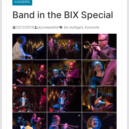
KONZERTE
Band in the BIX Special
22/12/2019
jazzrepadmin
bix stuttgart
,
Konzerte