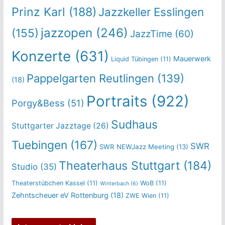
Prinz Karl
(188)
Jazzkeller Esslingen
jazzopen
(246)
(155)
JazzTime
(60)
Konzerte
(631)
Mauerwerk
Liquid Tübingen
(11)
Pappelgarten Reutlingen
(139)
(18)
Portraits
(922)
Porgy&Bess
(51)
Sudhaus
Stuttgarter Jazztage
(26)
Tuebingen
(167)
SWR
SWR NEWJazz Meeting
(13)
Theaterhaus Stuttgart
(184)
Studio
(35)
Theaterstübchen Kassel
(11)
WoB
(11)
Winterbach
(6)
Zehntscheuer eV Rottenburg
(18)
ZWE Wien
(11)