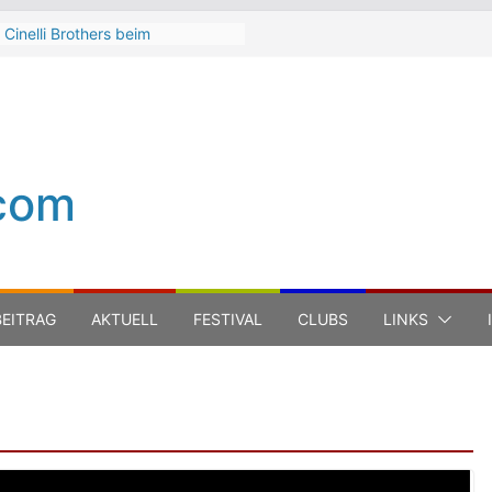
 Cinelli Brothers beim
terbach Zeltspektakel 2026
n-Michel Jarre bei den jazz open
ena auf der Piazza Roma 2026
h Hart
a Carboni bei den jazz open
ena auf der Piazza Roma 2026
com
 Boss Hoss bei den KSK Music
n Ludwigsburg 2026
EITRAG
AKTUELL
FESTIVAL
CLUBS
LINKS