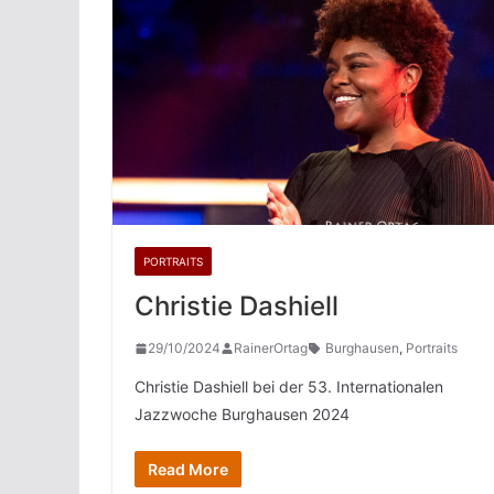
PORTRAITS
Christie Dashiell
29/10/2024
RainerOrtag
Burghausen
,
Portraits
Christie Dashiell bei der 53. Internationalen
Jazzwoche Burghausen 2024
Read More