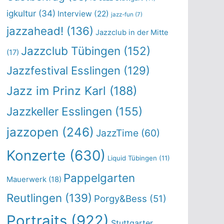
igkultur
(34)
Interview
(22)
jazz-fun
(7)
jazzahead!
(136)
Jazzclub in der Mitte
Jazzclub Tübingen
(152)
(17)
Jazzfestival Esslingen
(129)
Jazz im Prinz Karl
(188)
Jazzkeller Esslingen
(155)
jazzopen
(246)
JazzTime
(60)
Konzerte
(630)
Liquid Tübingen
(11)
Pappelgarten
Mauerwerk
(18)
Reutlingen
(139)
Porgy&Bess
(51)
Portraits
(922)
Stuttgarter