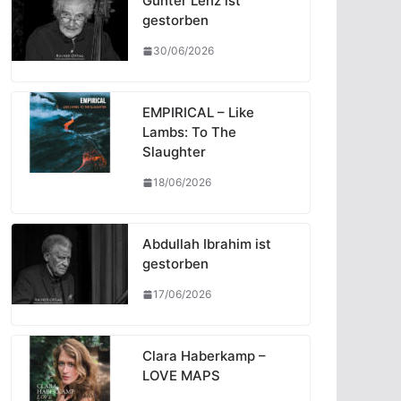
Günter Lenz ist
gestorben
30/06/2026
EMPIRICAL – Like
Lambs: To The
Slaughter
18/06/2026
Abdullah Ibrahim ist
gestorben
17/06/2026
Clara Haberkamp –
LOVE MAPS