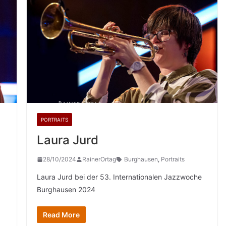
PORTRAITS
Laura Jurd
28/10/2024
RainerOrtag
Burghausen
,
Portraits
Laura Jurd bei der 53. Internationalen Jazzwoche
Burghausen 2024
Read More