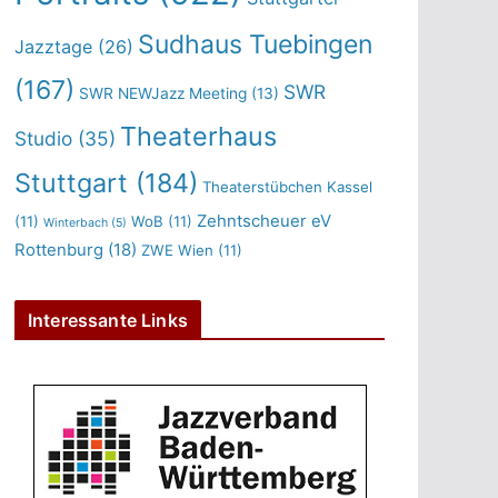
Sudhaus Tuebingen
Jazztage
(26)
(167)
SWR
SWR NEWJazz Meeting
(13)
Theaterhaus
Studio
(35)
Stuttgart
(184)
Theaterstübchen Kassel
Zehntscheuer eV
(11)
WoB
(11)
Winterbach
(5)
Rottenburg
(18)
ZWE Wien
(11)
Interessante Links