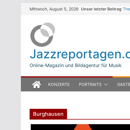
Skip
Unser letzter Beitrag
The
Mittwoch, August 5, 2026
to
Win
Jea
content
Mod
Bet
Luc
Mod
Jazzreportagen.
The
Ope
Online-Magazin und Bildagentur für Musik
KONZERTE
PORTRAITS
GASTB
Burghausen