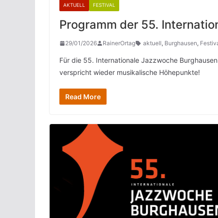
AKTUELL
FESTIVAL
Programm der 55. Internati
29/01/2026
RainerOrtag
aktuell
,
Burghausen
,
Festiv
Für die 55. Internationale Jazzwoche Burghausen
verspricht wieder musikalische Höhepunkte!
Read More