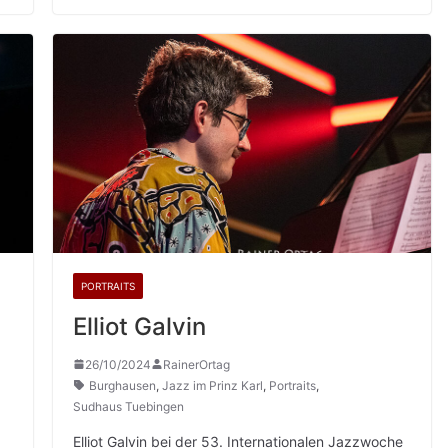
PORTRAITS
Elliot Galvin
26/10/2024
RainerOrtag
Burghausen
,
Jazz im Prinz Karl
,
Portraits
,
Sudhaus Tuebingen
Elliot Galvin bei der 53. Internationalen Jazzwoche