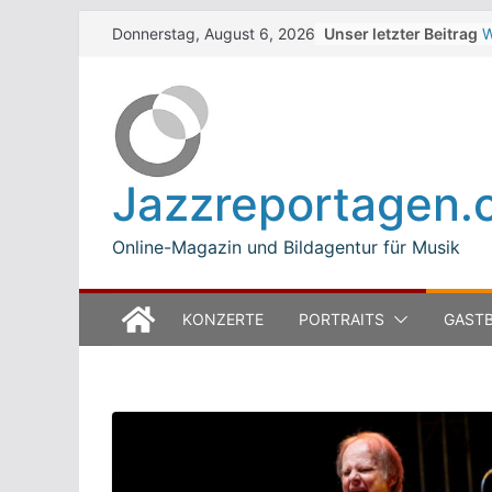
Skip
Unser letzter Beitrag
W
Donnerstag, August 6, 2026
to
Z
T
content
W
J
M
B
Jazzreportagen.
L
M
Online-Magazin und Bildagentur für Musik
KONZERTE
PORTRAITS
GASTB