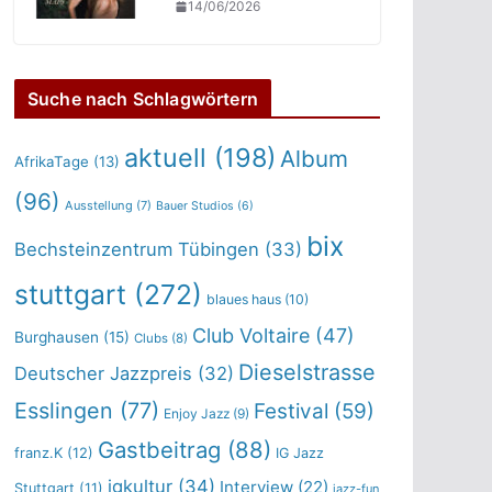
14/06/2026
Suche nach Schlagwörtern
aktuell
(198)
Album
AfrikaTage
(13)
(96)
Ausstellung
(7)
Bauer Studios
(6)
bix
Bechsteinzentrum Tübingen
(33)
stuttgart
(272)
blaues haus
(10)
Club Voltaire
(47)
Burghausen
(15)
Clubs
(8)
Dieselstrasse
Deutscher Jazzpreis
(32)
Esslingen
(77)
Festival
(59)
Enjoy Jazz
(9)
Gastbeitrag
(88)
franz.K
(12)
IG Jazz
igkultur
(34)
Interview
(22)
Stuttgart
(11)
jazz-fun