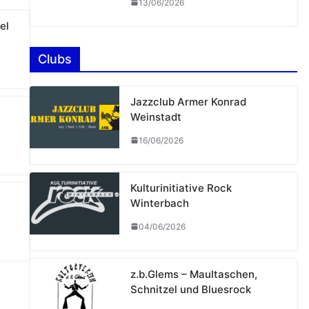
13/06/2026
el
Clubs
Jazzclub Armer Konrad
Weinstadt
16/06/2026
Kulturinitiative Rock
Winterbach
04/06/2026
z.b.Glems – Maultaschen,
Schnitzel und Bluesrock