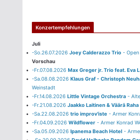
Konzertempfehlungen
Juli
-So.26.07.2026
Joey Calderazzo Trio
- Open 
Vorschau
-Fr.07.08.2026
Max Greger jr. Trio feat. Eva L
-Sa.08.08.2026
Klaus Graf - Christoph Neu
Weinstadt
-Fr.14.08.2026
Little Vintage Orchestra
- Alt
-Fr.21.08.2026
Jaakko Laitinen & Väärä Raha
-Sa.22.08.2026
trio improv'iste
- Armer Konr
-Fr.04.09.2026
Wildflower
- Armer Konrad We
-Sa.05.09.2026
Ipanema Beach Hotel
- Arme
So.20.09.2026
David Helbocks Random Cont