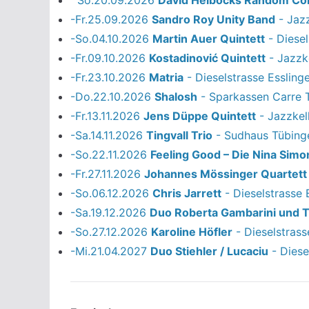
-Fr.25.09.2026
Sandro Roy Unity Band
- Jazz
-So.04.10.2026
Martin Auer Quintett
- Diesel
-Fr.09.10.2026
Kostadinović Quintett
- Jazzke
-Fr.23.10.2026
Matria
- Dieselstrasse Essling
-Do.22.10.2026
Shalosh
- Sparkassen Carre 
-Fr.13.11.2026
Jens Düppe Quintett
- Jazzkel
-Sa.14.11.2026
Tingvall Trio
- Sudhaus Tübing
-So.22.11.2026
Feeling Good – Die Nina Simo
-Fr.27.11.2026
Johannes Mössinger Quartett
-So.06.12.2026
Chris Jarrett
- Dieselstrasse 
-Sa.19.12.2026
Duo Roberta Gambarini und 
-So.27.12.2026
Karoline Höfler
- Dieselstrass
-Mi.21.04.2027
Duo Stiehler / Lucaciu
- Diese