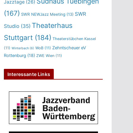
Sudhaus Tuebingen
Jazztage
(26)
(167)
SWR
SWR NEWJazz Meeting
(13)
Theaterhaus
Studio
(35)
Stuttgart
(184)
Theaterstübchen Kassel
Zehntscheuer eV
(11)
WoB
(11)
Winterbach
(6)
Rottenburg
(18)
ZWE Wien
(11)
Interessante Links