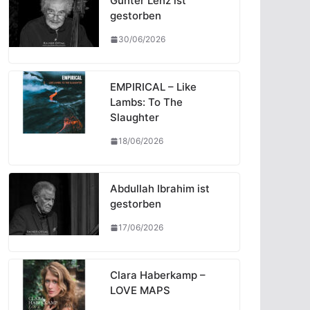
Günter Lenz ist
gestorben
30/06/2026
EMPIRICAL – Like
Lambs: To The
Slaughter
18/06/2026
Abdullah Ibrahim ist
gestorben
17/06/2026
Clara Haberkamp –
LOVE MAPS