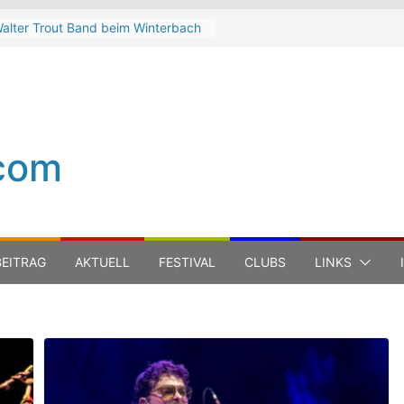
alter Trout Band beim Winterbach
eltspektakel 2026
he Cinelli Brothers beim
interbach Zeltspektakel 2026
ean-Michel Jarre bei den jazz open
odena auf der Piazza Roma 2026
eth Hart
com
uca Carboni bei den jazz open
odena auf der Piazza Roma 2026
EITRAG
AKTUELL
FESTIVAL
CLUBS
LINKS