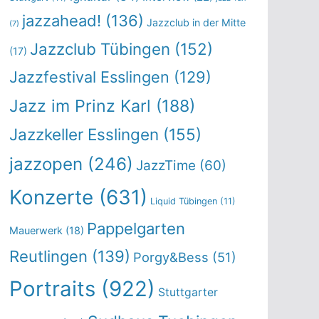
jazzahead!
(136)
Jazzclub in der Mitte
(7)
Jazzclub Tübingen
(152)
(17)
Jazzfestival Esslingen
(129)
Jazz im Prinz Karl
(188)
Jazzkeller Esslingen
(155)
jazzopen
(246)
JazzTime
(60)
Konzerte
(631)
Liquid Tübingen
(11)
Pappelgarten
Mauerwerk
(18)
Reutlingen
(139)
Porgy&Bess
(51)
Portraits
(922)
Stuttgarter