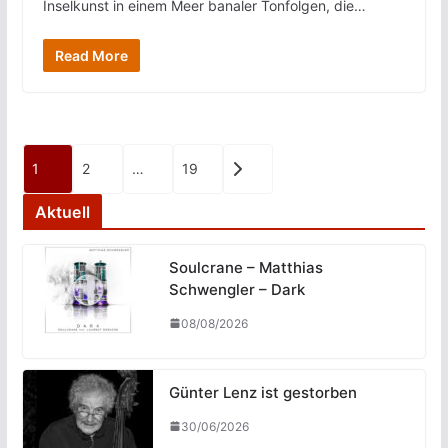
Inselkunst in einem Meer banaler Tonfolgen, die…
Read More
Seitennummerierung
1
2
…
19
der
Aktuell
Beiträge
Soulcrane – Matthias
Schwengler – Dark
08/08/2026
Günter Lenz ist gestorben
30/06/2026