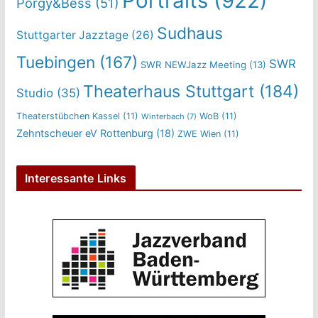
Portraits
(922)
Porgy&Bess
(51)
Sudhaus
Stuttgarter Jazztage
(26)
Tuebingen
(167)
SWR
SWR NEWJazz Meeting
(13)
Theaterhaus Stuttgart
(184)
Studio
(35)
Theaterstübchen Kassel
(11)
WoB
(11)
Winterbach
(7)
Zehntscheuer eV Rottenburg
(18)
ZWE Wien
(11)
Interessante Links