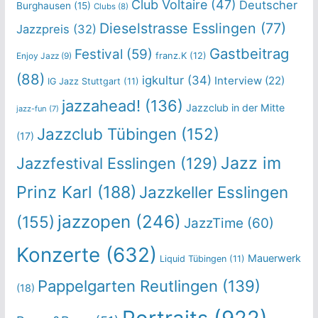
Club Voltaire
(47)
Deutscher
Burghausen
(15)
Clubs
(8)
Dieselstrasse Esslingen
(77)
Jazzpreis
(32)
Gastbeitrag
Festival
(59)
franz.K
(12)
Enjoy Jazz
(9)
(88)
igkultur
(34)
Interview
(22)
IG Jazz Stuttgart
(11)
jazzahead!
(136)
Jazzclub in der Mitte
jazz-fun
(7)
Jazzclub Tübingen
(152)
(17)
Jazz im
Jazzfestival Esslingen
(129)
Prinz Karl
(188)
Jazzkeller Esslingen
jazzopen
(246)
(155)
JazzTime
(60)
Konzerte
(632)
Mauerwerk
Liquid Tübingen
(11)
Pappelgarten Reutlingen
(139)
(18)