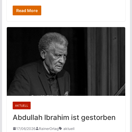
Read More
AKTUELL
Abdullah Ibrahim ist gestorben
17/06/2026
RainerOrtag
aktuell