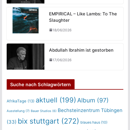
EMPIRICAL – Like Lambs: To The
Slaughter
18/06/2026
Abdullah Ibrahim ist gestorben
17/06/2026
Suche nach Schlagwörtern
aktuell
(199)
Album
(97)
AfrikaTage
(13)
Bechsteinzentrum Tübingen
Ausstellung
(7)
Bauer Studios
(6)
bix stuttgart
(272)
(33)
blaues haus
(10)