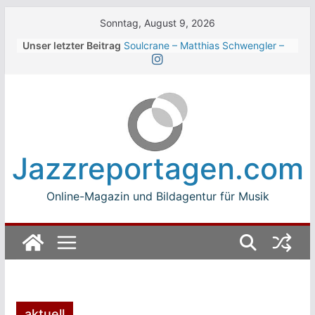
Skip
Sonntag, August 9, 2026
to
Unser letzter Beitrag
Soulcrane – Matthias Schwengler –
content
Dark
Beth Hart beim Winterbach
Zeltspektakel 2026
Walter Trout Band beim Winterbach
Zeltspektakel 2026
The Cinelli Brothers beim
Winterbach Zeltspektakel 2026
Jazzreportagen.com
Jean-Michel Jarre bei den jazz open
Modena auf der Piazza Roma 2026
Online-Magazin und Bildagentur für Musik
aktuell