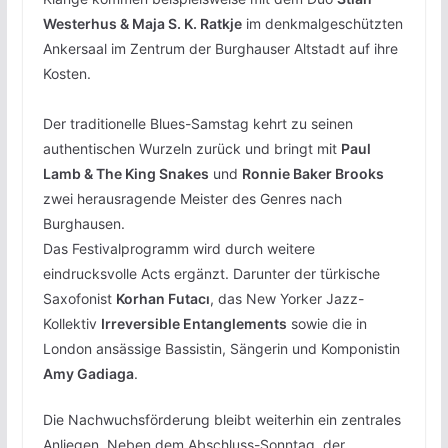
Westerhus & Maja S. K. Ratkje
im denkmalgeschützten
Ankersaal im Zentrum der Burghauser Altstadt auf ihre
Kosten.
Der traditionelle Blues-Samstag kehrt zu seinen
authentischen Wurzeln zurück und bringt mit
Paul
Lamb & The King Snakes
und
Ronnie Baker Brooks
zwei herausragende Meister des Genres nach
Burghausen.
Das Festivalprogramm wird durch weitere
eindrucksvolle Acts ergänzt. Darunter der türkische
Saxofonist
Korhan Futacı
, das New Yorker Jazz-
Kollektiv
Irreversible Entanglements
sowie die in
London ansässige Bassistin, Sängerin und Komponistin
Amy Gadiaga
.
Die Nachwuchsförderung bleibt weiterhin ein zentrales
Anliegen. Neben dem Abschluss-Sonntag, der