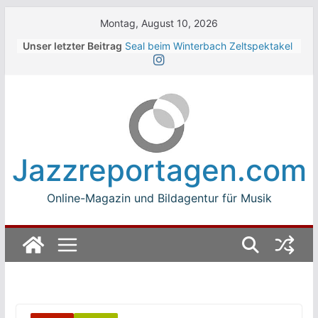
Skip
Montag, August 10, 2026
to
Unser letzter Beitrag
Seal beim Winterbach Zeltspektakel
content
2026
Soulcrane – Matthias Schwengler –
Dark
Beth Hart beim Winterbach
Zeltspektakel 2026
Walter Trout Band beim Winterbach
Zeltspektakel 2026
Jazzreportagen.com
The Cinelli Brothers beim
Winterbach Zeltspektakel 2026
Online-Magazin und Bildagentur für Musik