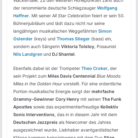
Wackerhalle. Zu den weiteren Höhepunkten zählt auch
der renommierte deutsche Schlagzeuger
Wolfgang
Haffner
. Mit seiner
All Star Celebration
feiert er sein 50.
Bühnenjubiläum und lädt dazu nicht nur seine
langjährigen musikalischen Weggefährten
Simon
Oslender
(keys) und
Thomas Stieger
(bass) ein,
sondern auch Sängerin
Viktoria Tolstoy
, Posaunist
Nils Landgren
und
DJ Shantel
.
Ebenfalls dabei ist der Trompeter
Theo Croker
, der
sein Projekt zum
Miles Davis Centennial
Blue Moods:
Miles in the Golden Hour
vorstellt. Für eine ordentliche
Portion musikalische Energie sorgt der
mehrfache
Grammy-Gewinner
Cory Henry
mit seinen
The Funk
Apostles
sowie das experimentierfreudige
Kollektiv
Sonic Interventions
, das in in diesem Jahr mit dem
Deutschen Jazzpreis
als Newcomer des Jahres
ausgezeichnet wurde. Liebhaber avantgardistischer
Klänge kommen beispielsweise mit dem Duo
Stian