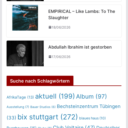
EMPIRICAL – Like Lambs: To The
Slaughter
18/06/2026
Abdullah Ibrahim ist gestorben
17/06/2026
Suche nach Schlagwörtern
aktuell
(199)
Album
(97)
AfrikaTage
(13)
Bechsteinzentrum Tübingen
Ausstellung
(7)
Bauer Studios
(6)
bix stuttgart
(272)
(33)
blaues haus
(10)
Club Voltaire
(47)
Deutscher
Burghausen
(15)