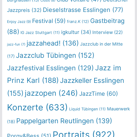
Clubs
(8)
Dieselstrasse Esslingen
(77)
Jazzpreis
(32)
Gastbeitrag
Festival
(59)
franz.K
(12)
Enjoy Jazz
(9)
(88)
igkultur
(34)
Interview
(22)
IG Jazz Stuttgart
(11)
jazzahead!
(136)
Jazzclub in der Mitte
jazz-fun
(7)
Jazzclub Tübingen
(152)
(17)
Jazz im
Jazzfestival Esslingen
(129)
Prinz Karl
(188)
Jazzkeller Esslingen
jazzopen
(246)
(155)
JazzTime
(60)
Konzerte
(633)
Mauerwerk
Liquid Tübingen
(11)
Pappelgarten Reutlingen
(139)
(18)
Portraits
(922)
Porgy&Bess
(51)