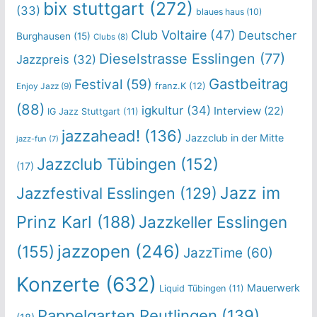
bix stuttgart
(272)
(33)
blaues haus
(10)
Club Voltaire
(47)
Deutscher
Burghausen
(15)
Clubs
(8)
Dieselstrasse Esslingen
(77)
Jazzpreis
(32)
Gastbeitrag
Festival
(59)
franz.K
(12)
Enjoy Jazz
(9)
(88)
igkultur
(34)
Interview
(22)
IG Jazz Stuttgart
(11)
jazzahead!
(136)
Jazzclub in der Mitte
jazz-fun
(7)
Jazzclub Tübingen
(152)
(17)
Jazz im
Jazzfestival Esslingen
(129)
Prinz Karl
(188)
Jazzkeller Esslingen
jazzopen
(246)
(155)
JazzTime
(60)
Konzerte
(632)
Mauerwerk
Liquid Tübingen
(11)
Pappelgarten Reutlingen
(139)