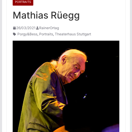
PORTRAITS
Mathias Rüegg
26/03/2021
RainerOrtag
Porgy&Bess
,
Portraits
,
Theaterhaus Stuttgart