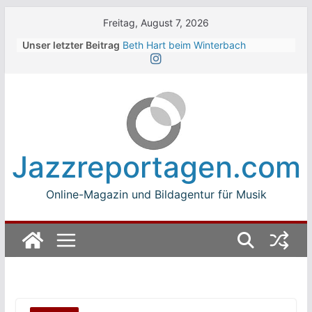
Skip
Freitag, August 7, 2026
to
Unser letzter Beitrag
Beth Hart beim Winterbach
content
Zeltspektakel 2026
Walter Trout Band beim Winterbach
Zeltspektakel 2026
The Cinelli Brothers beim
Winterbach Zeltspektakel 2026
Jean-Michel Jarre bei den jazz open
Modena auf der Piazza Roma 2026
Jazzreportagen.com
Beth Hart
Online-Magazin und Bildagentur für Musik