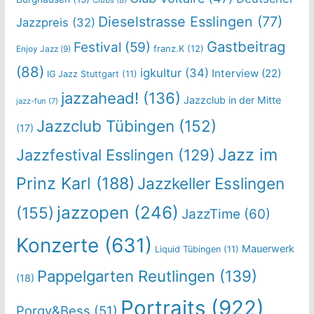
Dieselstrasse Esslingen
(77)
Jazzpreis
(32)
Gastbeitrag
Festival
(59)
franz.K
(12)
Enjoy Jazz
(9)
(88)
igkultur
(34)
Interview
(22)
IG Jazz Stuttgart
(11)
jazzahead!
(136)
Jazzclub in der Mitte
jazz-fun
(7)
Jazzclub Tübingen
(152)
(17)
Jazz im
Jazzfestival Esslingen
(129)
Prinz Karl
(188)
Jazzkeller Esslingen
jazzopen
(246)
(155)
JazzTime
(60)
Konzerte
(631)
Mauerwerk
Liquid Tübingen
(11)
Pappelgarten Reutlingen
(139)
(18)
Portraits
(922)
Porgy&Bess
(51)