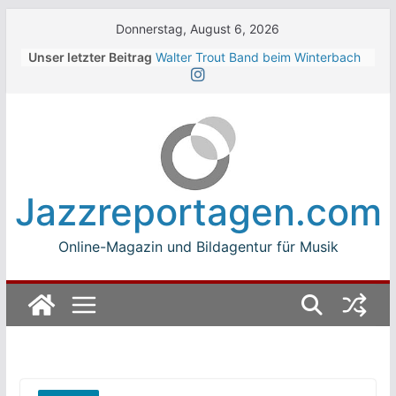
Skip
Donnerstag, August 6, 2026
to
Unser letzter Beitrag
Walter Trout Band beim Winterbach
content
Zeltspektakel 2026
The Cinelli Brothers beim
Winterbach Zeltspektakel 2026
Jean-Michel Jarre bei den jazz open
Modena auf der Piazza Roma 2026
Beth Hart
Luca Carboni bei den jazz open
Jazzreportagen.com
Modena auf der Piazza Roma 2026
Online-Magazin und Bildagentur für Musik