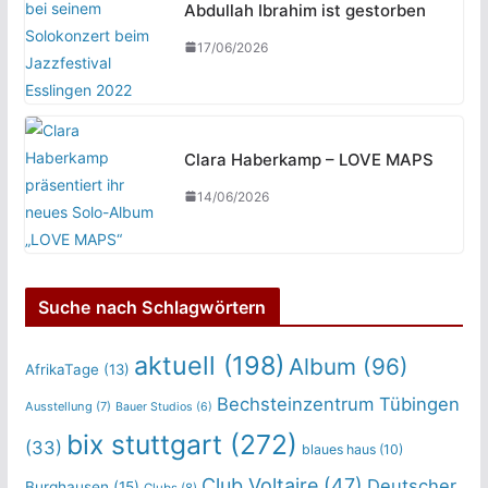
Abdullah Ibrahim ist gestorben
17/06/2026
Clara Haberkamp – LOVE MAPS
14/06/2026
Suche nach Schlagwörtern
aktuell
(198)
Album
(96)
AfrikaTage
(13)
Bechsteinzentrum Tübingen
Ausstellung
(7)
Bauer Studios
(6)
bix stuttgart
(272)
(33)
blaues haus
(10)
Club Voltaire
(47)
Deutscher
Burghausen
(15)
Clubs
(8)