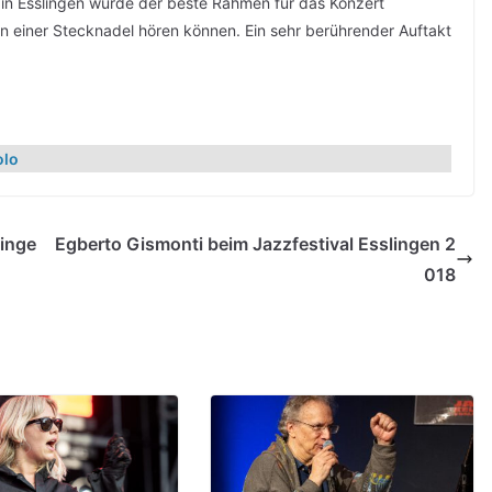
 in Esslingen wurde der beste Rahmen für das Konzert
n einer Stecknadel hören können. Ein sehr berührender Auftakt
olo
linge
Egberto Gismonti beim Jazzfestival Esslingen 2
018