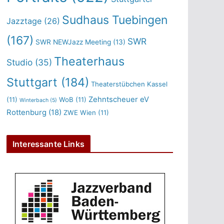
Sudhaus Tuebingen
Jazztage
(26)
(167)
SWR
SWR NEWJazz Meeting
(13)
Theaterhaus
Studio
(35)
Stuttgart
(184)
Theaterstübchen Kassel
Zehntscheuer eV
(11)
WoB
(11)
Winterbach
(5)
Rottenburg
(18)
ZWE Wien
(11)
Interessante Links