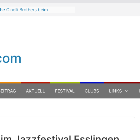
he Cinelli Brothers beim
interbach Zeltspektakel 2026
ean-Michel Jarre bei den jazz open
odena auf der Piazza Roma 2026
eth Hart
uca Carboni bei den jazz open
odena auf der Piazza Roma 2026
com
he Boss Hoss bei den KSK Music
pen Ludwigsburg 2026
EITRAG
AKTUELL
FESTIVAL
CLUBS
LINKS
im Jazzfestival Esslingen