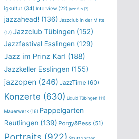
igkultur
(34)
Interview
(22)
jazz-fun
(7)
jazzahead!
(136)
Jazzclub in der Mitte
Jazzclub Tübingen
(152)
(17)
Jazzfestival Esslingen
(129)
Jazz im Prinz Karl
(188)
Jazzkeller Esslingen
(155)
jazzopen
(246)
JazzTime
(60)
Konzerte
(630)
Liquid Tübingen
(11)
Pappelgarten
Mauerwerk
(18)
Reutlingen
(139)
Porgy&Bess
(51)
Portraits
(922)
Stuttgarter