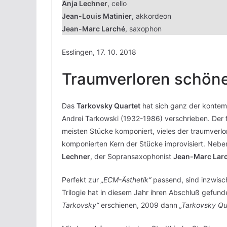
Anja Lechner
, cello
Jean-Louis Matinier
, akkordeon
Jean-Marc Larché
, saxophon
Esslingen, 17. 10. 2018
Traumverloren schö
Das
Tarkovsky Quartet
hat sich ganz der kontem
Andrei Tarkowski (1932-1986) verschrieben. Der 
meisten Stücke komponiert, vieles der traumver
komponierten Kern der Stücke improvisiert. Nebe
Lechner
, der Sopransaxophonist
Jean-Marc Lar
Perfekt zur
„ECM-Ästhetik“
passend, sind inzwisc
Trilogie hat in diesem Jahr ihren Abschluß gefund
Tarkovsky“
erschienen, 2009 dann
„Tarkovsky Qu