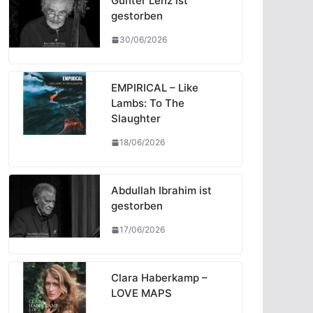
Günter Lenz ist
gestorben
30/06/2026
EMPIRICAL – Like
Lambs: To The
Slaughter
18/06/2026
Abdullah Ibrahim ist
gestorben
17/06/2026
Clara Haberkamp –
LOVE MAPS