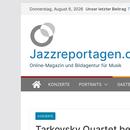
Skip
Unser letzter Beitrag
T
Donnerstag, August 6, 2026
to
W
J
content
M
B
L
M
Jazzreportagen.
T
O
Online-Magazin und Bildagentur für Musik
KONZERTE
PORTRAITS
GASTB
KONZERTE
Tarkovsky Quartet be