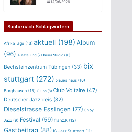
14/06/2026
Suche nach Schlagwörtern
aktuell
(198)
Album
AfrikaTage
(13)
(96)
Ausstellung
(7)
Bauer Studios
(6)
bix
Bechsteinzentrum Tübingen
(33)
stuttgart
(272)
blaues haus
(10)
Club Voltaire
(47)
Burghausen
(15)
Clubs
(8)
Deutscher Jazzpreis
(32)
Dieselstrasse Esslingen
(77)
Enjoy
Festival
(59)
franz.K
(12)
Jazz
(9)
Gastbeitrag
(88)
IG Jazz Stuttgart
(11)