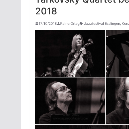
2018
17/10/2018
RainerOrtag
Jazzfestival Esslingen
,
Kon