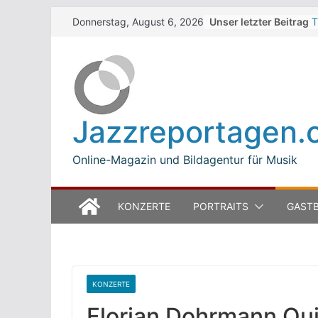
Skip
Unser letzter Beitrag
T
Donnerstag, August 6, 2026
to
W
J
content
M
B
L
M
Jazzreportagen.
T
O
Online-Magazin und Bildagentur für Musik
KONZERTE
PORTRAITS
GASTB
KONZERTE
Florian Dohrmann Quin