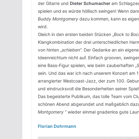
der Gitarre und
Dieter Schumacher
am Schlagzeu
spielen und es würde höllisch swingen! Wenn da
Buddy Montgomery
dazu kommen, kann es eigent
wird.
Gleich in den ersten beiden Stücken „
Bock to Boc
Klangkombination der drei unterschiedlichen Ha
von hinten „
schieben
“. Der Gedanke an ein eigene
Ideenreichtum nicht auf. Einfach grooven, swinge
eine Bass-Figur spielen, wie beim zauberhaften „
S
sein. Und das war ich nach unserem Konzert am 15
arrangierter Westcoast-Jazz, der zum 100. Gebur
und eindrucksvoll die Besonderheiten seiner Spiel
Das begeisterte Publikum, das tolle Team vom C
schönen Abend abgerundet und maßgeblich dazu 
Montgomery
“ wieder einmal gnadenlos gute Laune
Florian Dohrmann