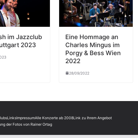
sh im Jazzclub
Eine Hommage an
tuttgart 2023
Charles Mingus im
Porgy & Bess Wien
2023
2022
28/09/2022
lubs
Links
Impressum
Alle Konzerte ab 2008
Link zu Ihrem Angebot
ung der Fotos von Rainer Ortag