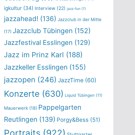
igkultur
(34)
Interview
(22)
jazz-fun
(7)
jazzahead!
(136)
Jazzclub in der Mitte
Jazzclub Tübingen
(152)
(17)
Jazzfestival Esslingen
(129)
Jazz im Prinz Karl
(188)
Jazzkeller Esslingen
(155)
jazzopen
(246)
JazzTime
(60)
Konzerte
(630)
Liquid Tübingen
(11)
Pappelgarten
Mauerwerk
(18)
Reutlingen
(139)
Porgy&Bess
(51)
Portraits
(922)
Stuttgarter