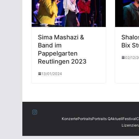
Sima Mashazi &
Shalo
Band im
Bix S
Pappelgarten
02/12/
Reutlingen 2023
13/01/2024
Konzerte
Portraits
Portraits Q
Aktuell
Festival
C
Lizenzier