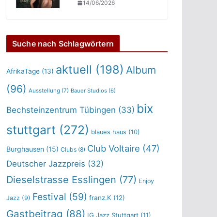
14/06/2026
Suche nach Schlagwörtern
aktuell
(198)
Album
AfrikaTage
(13)
(96)
Ausstellung
(7)
Bauer Studios
(6)
bix
Bechsteinzentrum Tübingen
(33)
stuttgart
(272)
blaues haus
(10)
Club Voltaire
(47)
Burghausen
(15)
Clubs
(8)
Deutscher Jazzpreis
(32)
Dieselstrasse Esslingen
(77)
Enjoy
Festival
(59)
franz.K
(12)
Jazz
(9)
Gastbeitrag
(88)
IG Jazz Stuttgart
(11)