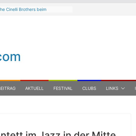
he Cinelli Brothers beim
interbach Zeltspektakel 2026
ean-Michel Jarre bei den jazz open
odena auf der Piazza Roma 2026
eth Hart
uca Carboni bei den jazz open
odena auf der Piazza Roma 2026
com
he Boss Hoss bei den KSK Music
pen Ludwigsburg 2026
EITRAG
AKTUELL
FESTIVAL
CLUBS
LINKS
tett im Jazz in der Mitte