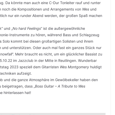
g. Da könnte man auch eine C-Dur Tonleiter rauf und runter
nn noch die Kompositionen und Arrangements von
Wes
und
lich nur ein runder Abend werden, der großen Spaß machen
k
“ und „
No hard Feelings
“ ist die außergewöhnliche
rmonie-Instrumente zu hören, während Bass und Schlagzeug
s Solo kommt bei diesen großartigen Solisten und ihrem
n und unterstützen. Oder auch mal fast ein ganzes Stück nur
nowfall
“. Mehr braucht es nicht, um ein glücklicher Bassist zu
.10.22 im Jazzclub in der Mitte in Reutlingen. Wunderbar
tstag 2023 speziell dem Gitarristen
Wes Montgomery
huldigt
techniken aufzeigt.
lub und die ganze Atmosphäre im Gewölbekeller haben den
beigetragen, dass „
Boss Guitar – A Tribute to Wes
 hinterlassen hat!