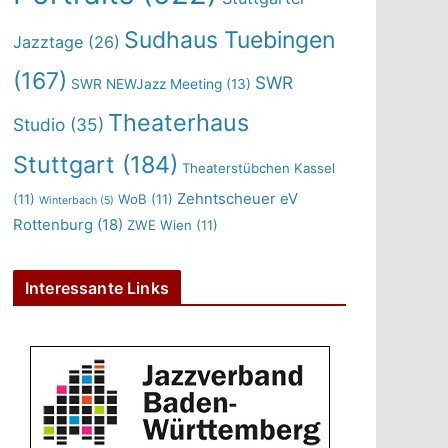
Sudhaus Tuebingen
Jazztage
(26)
(167)
SWR
SWR NEWJazz Meeting
(13)
Theaterhaus
Studio
(35)
Stuttgart
(184)
Theaterstübchen Kassel
Zehntscheuer eV
(11)
WoB
(11)
Winterbach
(5)
Rottenburg
(18)
ZWE Wien
(11)
Interessante Links