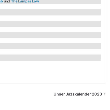
mb
und
The Lamp is Low
Unser Jazzkalender 2023