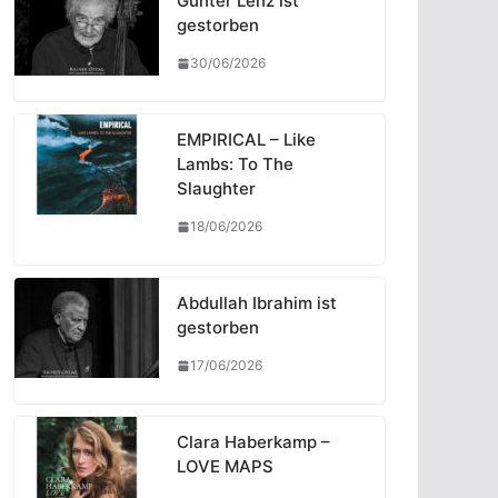
Günter Lenz ist
gestorben
30/06/2026
EMPIRICAL – Like
Lambs: To The
Slaughter
18/06/2026
Abdullah Ibrahim ist
gestorben
17/06/2026
Clara Haberkamp –
LOVE MAPS