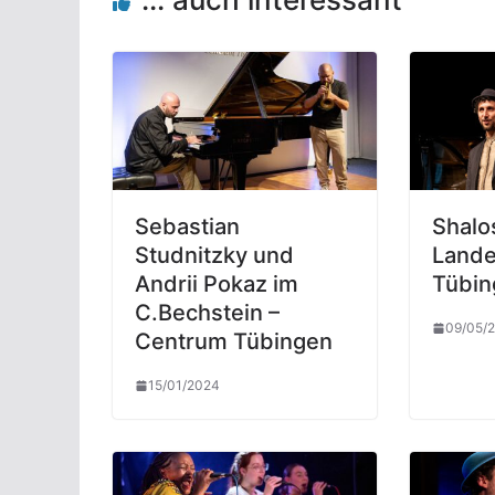
Sebastian
Shalo
Studnitzky und
Lande
Andrii Pokaz im
Tübin
C.Bechstein –
09/05/
Centrum Tübingen
15/01/2024