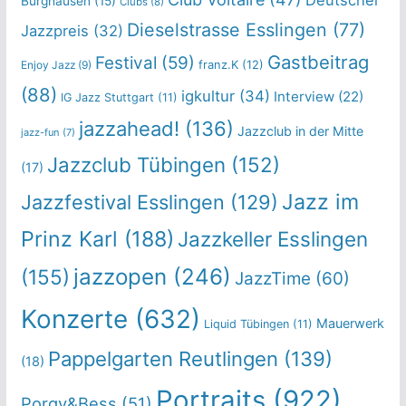
Deutscher
Burghausen
(15)
Clubs
(8)
Dieselstrasse Esslingen
(77)
Jazzpreis
(32)
Gastbeitrag
Festival
(59)
franz.K
(12)
Enjoy Jazz
(9)
(88)
igkultur
(34)
Interview
(22)
IG Jazz Stuttgart
(11)
jazzahead!
(136)
Jazzclub in der Mitte
jazz-fun
(7)
Jazzclub Tübingen
(152)
(17)
Jazz im
Jazzfestival Esslingen
(129)
Prinz Karl
(188)
Jazzkeller Esslingen
jazzopen
(246)
(155)
JazzTime
(60)
Konzerte
(632)
Mauerwerk
Liquid Tübingen
(11)
Pappelgarten Reutlingen
(139)
(18)
Portraits
(922)
Porgy&Bess
(51)