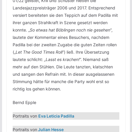
01/22 gelistet, Krill und Schuster hießen die
Landesjazzpreisträger 2006 und 2017. Entsprechend
versiert bereiteten sie den Teppich auf dem Padilla mit
ihrer ganzen Strahlkraft in Szene gesetzt werden
konnte. „
So etwas hat Böblingen noch nie gesehen
“,
lautete der Kommentar eines Besuchers, nachdem
Padilla bei der zweiten Zugabe die guten Zeiten rollen
(„
Let The Good Times Roll
“) ließ. Ihre Übersetzung
lautete schlicht:
„Lasst es krachen!
“. Niemand saß
mehr auf den Stühlen. Die Leute tanzten, klatschten
und sangen den Refrain mit. In dieser ausgelassenen
Stimmung hätte für manche die Party wohl erst so
richtig los gehen können.
Bernd Epple
Portraits von
Eva Leticia Padilla
Portraits von
J
ulian Hesse