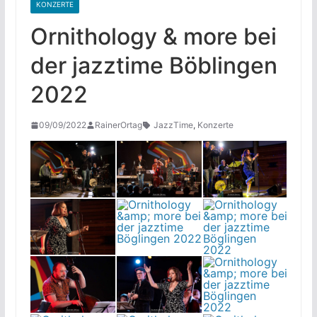
KONZERTE
Ornithology & more bei
der jazztime Böblingen
2022
09/09/2022
RainerOrtag
JazzTime
,
Konzerte