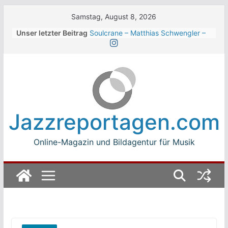
Skip
Samstag, August 8, 2026
to
Unser letzter Beitrag
Soulcrane – Matthias Schwengler –
content
Dark
Beth Hart beim Winterbach
Zeltspektakel 2026
Walter Trout Band beim Winterbach
Zeltspektakel 2026
The Cinelli Brothers beim
Winterbach Zeltspektakel 2026
Jazzreportagen.com
Jean-Michel Jarre bei den jazz open
Modena auf der Piazza Roma 2026
Online-Magazin und Bildagentur für Musik