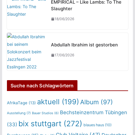
EMPIRICAL – Like Lambs: To The
Slaughter
18/06/2026
Abdullah Ibrahim ist gestorben
17/06/2026
Suche nach Schlagwörtern
aktuell
(199)
Album
(97)
AfrikaTage
(13)
Bechsteinzentrum Tübingen
Ausstellung
(7)
Bauer Studios
(6)
bix stuttgart
(272)
(33)
blaues haus
(10)
Club Voltaire
(47)