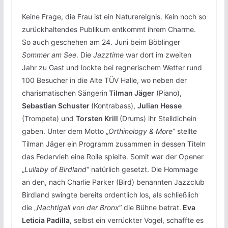
Keine Frage, die Frau ist ein Naturereignis. Kein noch so
zurückhaltendes Publikum entkommt ihrem Charme.
So auch geschehen am 24. Juni beim Böblinger
Sommer am See
. Die
Jazztime
war dort im zweiten
Jahr zu Gast und lockte bei regnerischem Wetter rund
100 Besucher in die Alte TÜV Halle, wo neben der
charismatischen Sängerin
Tilman Jäger
(Piano),
Sebastian Schuster
(Kontrabass),
Julian Hesse
(Trompete) und
Torsten Krill
(Drums) ihr Stelldichein
gaben. Unter dem Motto „
Orthinology & More
“ stellte
Tilman Jäger ein Programm zusammen in dessen Titeln
das Federvieh eine Rolle spielte. Somit war der Opener
„
Lullaby of Birdland
“ natürlich gesetzt. Die Hommage
an den, nach Charlie Parker (Bird) benannten Jazzclub
Birdland swingte bereits ordentlich los, als schließlich
die „
Nachtigall von der Bronx
“ die Bühne betrat.
Eva
Leticia Padilla
, selbst ein verrückter Vogel, schaffte es