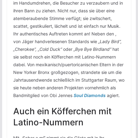
im Handumdrehen, die Besucher zu verzaubern und in
ihren Bann zu ziehen. Nicht nur, dass sie über eine
atemberaubende Stimme verfügt; sie zwitschert,
scattet, gestikuliert, lächelt und ist einfach nur Musik.
Ihr authentisches Auftreten kommt an! Neben den ,
von Jäger handverlesenen Standards wie
„Lady Bird“,
„Cherokee“, „Cold Duck“
oder
„Bye Bye Birdland“
hat
sie selbst noch ein Köfferchen mit Latino-Nummern
dabei. Von mexikanisch/puertoricanischen Eltern in der
New Yorker Bronx großgezogen, strandete sie um die
Jahrtausendwende schließlich im Stuttgarter Raum, wo
sie heute neben anderen Projekten vornehmlich als
Bandmitglied von Obi Jennes
Soul Diamonds
agiert.
Auch ein Köfferchen mit
Latino-Nummern
Mit „
Sabor a mí
“ nimmt sie die Gäste mit in ihr