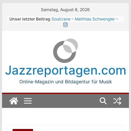
Skip
Samstag, August 8, 2026
to
Unser letzter Beitrag
Soulcrane – Matthias Schwengler –
content
Dark
Beth Hart beim Winterbach
Zeltspektakel 2026
Walter Trout Band beim Winterbach
Zeltspektakel 2026
The Cinelli Brothers beim
Winterbach Zeltspektakel 2026
Jazzreportagen.com
Jean-Michel Jarre bei den jazz open
Modena auf der Piazza Roma 2026
Online-Magazin und Bildagentur für Musik