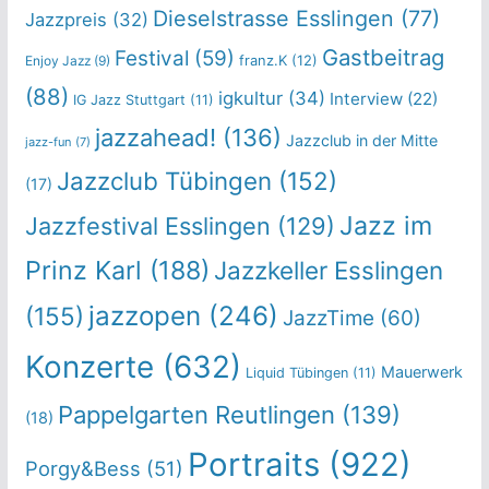
Dieselstrasse Esslingen
(77)
Jazzpreis
(32)
Gastbeitrag
Festival
(59)
franz.K
(12)
Enjoy Jazz
(9)
(88)
igkultur
(34)
Interview
(22)
IG Jazz Stuttgart
(11)
jazzahead!
(136)
Jazzclub in der Mitte
jazz-fun
(7)
Jazzclub Tübingen
(152)
(17)
Jazz im
Jazzfestival Esslingen
(129)
Prinz Karl
(188)
Jazzkeller Esslingen
jazzopen
(246)
(155)
JazzTime
(60)
Konzerte
(632)
Mauerwerk
Liquid Tübingen
(11)
Pappelgarten Reutlingen
(139)
(18)
Portraits
(922)
Porgy&Bess
(51)