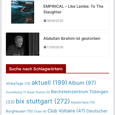
EMPIRICAL – Like Lambs: To The
Slaughter
18/06/2026
Abdullah Ibrahim ist gestorben
17/06/2026
Suche nach Schlagwörtern
aktuell
(199)
Album
(97)
AfrikaTage
(13)
Bechsteinzentrum Tübingen
Ausstellung
(7)
Bauer Studios
(6)
bix stuttgart
(272)
(33)
blaues haus
(10)
Club Voltaire
(47)
Deutscher
Burghausen
(15)
Clubs
(8)