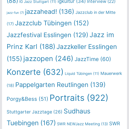
(88)
igkultur
(34)
Interview
(22)
IG Jazz Stuttgart
(11)
jazzahead!
(136)
Jazzclub in der Mitte
jazz-fun
(7)
Jazzclub Tübingen
(152)
(17)
Jazz im
Jazzfestival Esslingen
(129)
Prinz Karl
(188)
Jazzkeller Esslingen
jazzopen
(246)
(155)
JazzTime
(60)
Konzerte
(632)
Mauerwerk
Liquid Tübingen
(11)
Pappelgarten Reutlingen
(139)
(18)
Portraits
(922)
Porgy&Bess
(51)
Sudhaus
Stuttgarter Jazztage
(26)
Tuebingen
(167)
SWR
SWR NEWJazz Meeting
(13)