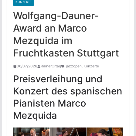
KONZERTE
Wolfgang-Dauner-
Award an Marco
Mezquida im
Fruchtkasten Stuttgart
06/07/2026
RainerOrtag
jazzopen
,
Konzerte
Preisverleihung und
Konzert des spanischen
Pianisten Marco
Mezquida