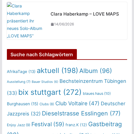
Clara Haberkamp – LOVE MAPS
14/06/2026
Suche nach Schlagwörtern
aktuell
(198)
Album
(96)
AfrikaTage
(13)
Bechsteinzentrum Tübingen
Ausstellung
(7)
Bauer Studios
(6)
bix stuttgart
(272)
(33)
blaues haus
(10)
Club Voltaire
(47)
Deutscher
Burghausen
(15)
Clubs
(8)
Dieselstrasse Esslingen
(77)
Jazzpreis
(32)
Gastbeitrag
Festival
(59)
franz.K
(12)
Enjoy Jazz
(9)