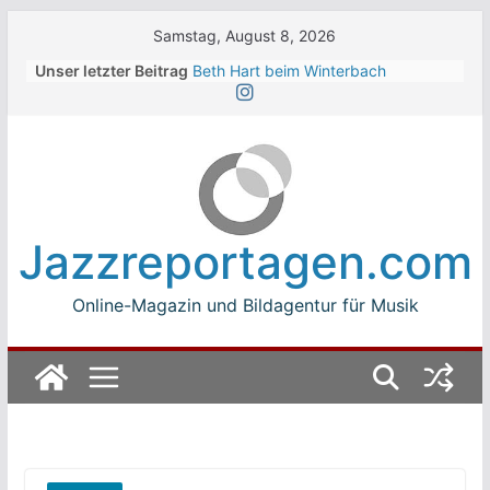
Skip
Samstag, August 8, 2026
to
Unser letzter Beitrag
Beth Hart beim Winterbach
content
Zeltspektakel 2026
Walter Trout Band beim Winterbach
Zeltspektakel 2026
The Cinelli Brothers beim
Winterbach Zeltspektakel 2026
Jean-Michel Jarre bei den jazz open
Modena auf der Piazza Roma 2026
Jazzreportagen.com
Beth Hart
Online-Magazin und Bildagentur für Musik