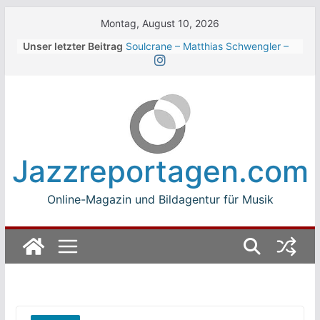
Skip
Montag, August 10, 2026
to
Unser letzter Beitrag
Soulcrane – Matthias Schwengler –
content
Dark
Beth Hart beim Winterbach
Zeltspektakel 2026
Walter Trout Band beim Winterbach
Zeltspektakel 2026
The Cinelli Brothers beim
Winterbach Zeltspektakel 2026
Jazzreportagen.com
Jean-Michel Jarre bei den jazz open
Modena auf der Piazza Roma 2026
Online-Magazin und Bildagentur für Musik