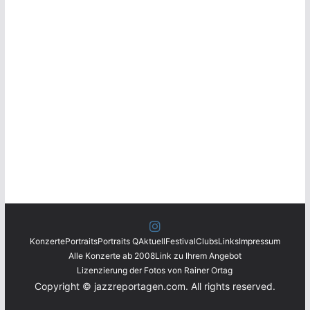
Konzerte
Portraits
Portraits Q
Aktuell
Festival
Clubs
Links
Impressum
Alle Konzerte ab 2008
Link zu Ihrem Angebot
Lizenzierung der Fotos von Rainer Ortag
Copyright © jazzreportagen.com. All rights reserved.