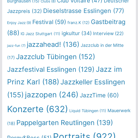
Club Voltaire
(47)
Deutscher
Burghausen
(15)
Clubs
(8)
Dieselstrasse Esslingen
(77)
Jazzpreis
(32)
Gastbeitrag
Festival
(59)
franz.K
(12)
Enjoy Jazz
(9)
(88)
igkultur
(34)
Interview
(22)
IG Jazz Stuttgart
(11)
jazzahead!
(136)
Jazzclub in der Mitte
jazz-fun
(7)
Jazzclub Tübingen
(152)
(17)
Jazz im
Jazzfestival Esslingen
(129)
Prinz Karl
(188)
Jazzkeller Esslingen
jazzopen
(246)
(155)
JazzTime
(60)
Konzerte
(632)
Mauerwerk
Liquid Tübingen
(11)
Pappelgarten Reutlingen
(139)
(18)
Portraits
(922)
Porgy&Bess
(51)