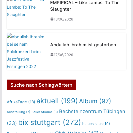
EMPIRICAL – Like Lambs: To The
Slaughter
18/06/2026
Abdullah Ibrahim ist gestorben
17/06/2026
Suche nach Schlagwörtern
aktuell
(199)
Album
(97)
AfrikaTage
(13)
Bechsteinzentrum Tübingen
Ausstellung
(7)
Bauer Studios
(6)
bix stuttgart
(272)
(33)
blaues haus
(10)