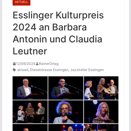
AKTUELL
Esslinger Kulturpreis
2024 an Barbara
Antonin und Claudia
Leutner
12/06/2024
RainerOrtag
aktuell
,
Dieselstrasse Esslingen
,
Jazzkeller Esslingen