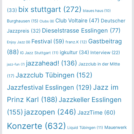
bix stuttgart
(272)
(33)
blaues haus
(10)
Club Voltaire
(47)
Deutscher
Burghausen
(15)
Clubs
(8)
Dieselstrasse Esslingen
(77)
Jazzpreis
(32)
Gastbeitrag
Festival
(59)
franz.K
(12)
Enjoy Jazz
(9)
(88)
igkultur
(34)
Interview
(22)
IG Jazz Stuttgart
(11)
jazzahead!
(136)
Jazzclub in der Mitte
jazz-fun
(7)
Jazzclub Tübingen
(152)
(17)
Jazz im
Jazzfestival Esslingen
(129)
Prinz Karl
(188)
Jazzkeller Esslingen
jazzopen
(246)
(155)
JazzTime
(60)
Konzerte
(632)
Mauerwerk
Liquid Tübingen
(11)