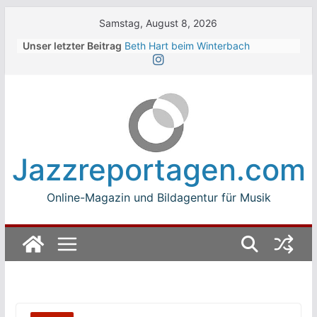
Skip
Samstag, August 8, 2026
to
Unser letzter Beitrag
Beth Hart beim Winterbach
content
Zeltspektakel 2026
Walter Trout Band beim Winterbach
Zeltspektakel 2026
The Cinelli Brothers beim
Winterbach Zeltspektakel 2026
Jean-Michel Jarre bei den jazz open
Modena auf der Piazza Roma 2026
Jazzreportagen.com
Beth Hart
Online-Magazin und Bildagentur für Musik