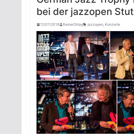
bei der jazzopen Stu
12/07/2018
RainerOrtag
jazzopen
,
Konzerte