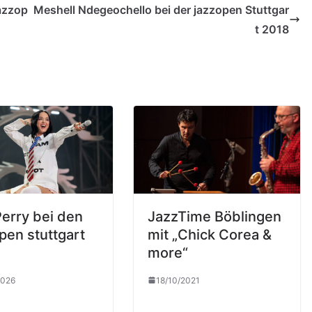
azzop
Meshell Ndegeochello bei der jazzopen Stuttgar
t 2018
Perry bei den
JazzTime Böblingen
pen stuttgart
mit „Chick Corea &
more“
2026
18/10/2021