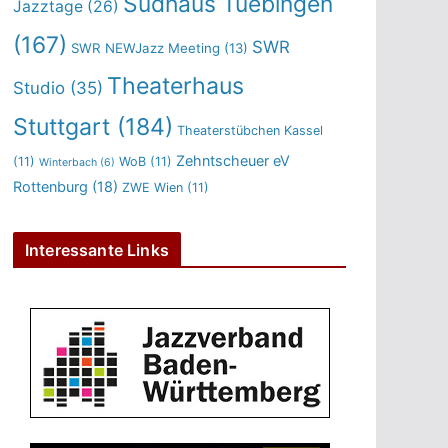
Sudhaus Tuebingen
Jazztage
(26)
(167)
SWR
SWR NEWJazz Meeting
(13)
Theaterhaus
Studio
(35)
Stuttgart
(184)
Theaterstübchen Kassel
Zehntscheuer eV
(11)
WoB
(11)
Winterbach
(6)
Rottenburg
(18)
ZWE Wien
(11)
Interessante Links