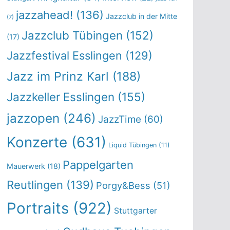
jazzahead!
(136)
Jazzclub in der Mitte
(7)
Jazzclub Tübingen
(152)
(17)
Jazzfestival Esslingen
(129)
Jazz im Prinz Karl
(188)
Jazzkeller Esslingen
(155)
jazzopen
(246)
JazzTime
(60)
Konzerte
(631)
Liquid Tübingen
(11)
Pappelgarten
Mauerwerk
(18)
Reutlingen
(139)
Porgy&Bess
(51)
Portraits
(922)
Stuttgarter