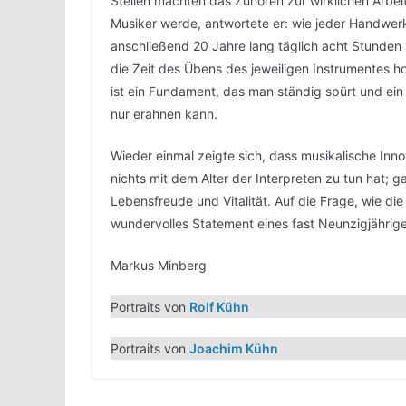
Stellen machten das Zuhören zur wirklichen Arbeit
Musiker werde, antwortete er: wie jeder Handwer
anschließend 20 Jahre lang täglich acht Stunde
die Zeit des Übens des jeweiligen Instrumentes 
ist ein Fundament, das man ständig spürt und ein
nur erahnen kann.
Wieder einmal zeigte sich, dass musikalische Inn
nichts mit dem Alter der Interpreten zu tun hat; 
Lebensfreude und Vitalität. Auf die Frage, wie di
wundervolles Statement eines fast Neunzigjährig
Markus Minberg
Portraits von
Rolf Kühn
Portraits von
Joachim Kühn