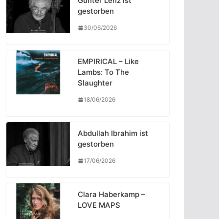
Günter Lenz ist
gestorben
30/06/2026
EMPIRICAL – Like
Lambs: To The
Slaughter
18/06/2026
Abdullah Ibrahim ist
gestorben
17/06/2026
Clara Haberkamp –
LOVE MAPS