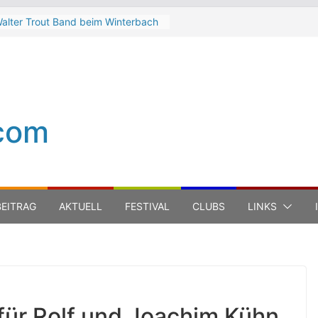
alter Trout Band beim Winterbach
eltspektakel 2026
he Cinelli Brothers beim
interbach Zeltspektakel 2026
ean-Michel Jarre bei den jazz open
odena auf der Piazza Roma 2026
eth Hart
com
uca Carboni bei den jazz open
odena auf der Piazza Roma 2026
EITRAG
AKTUELL
FESTIVAL
CLUBS
LINKS
für Rolf und Joachim Kühn