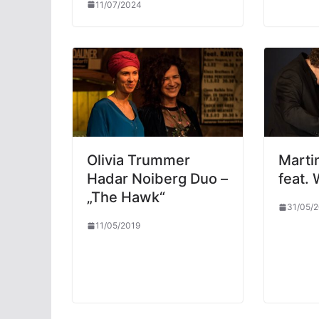
11/07/2024
Olivia Trummer
Marti
Hadar Noiberg Duo –
feat.
„The Hawk“
31/05/
11/05/2019