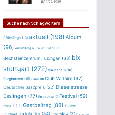
14/06/2026
Suche nach Schlagwörtern
aktuell
(198)
Album
AfrikaTage
(13)
(96)
Ausstellung
(7)
Bauer Studios
(6)
bix
Bechsteinzentrum Tübingen
(33)
stuttgart
(272)
blaues haus
(10)
Club Voltaire
(47)
Burghausen
(15)
Clubs
(8)
Dieselstrasse
Deutscher Jazzpreis
(32)
Esslingen
(77)
Festival
(59)
Enjoy Jazz
(9)
Gastbeitrag
(88)
franz.K
(12)
IG Jazz
igkultur
(34)
Interview
(22)
Stuttgart
(11)
jazz-fun