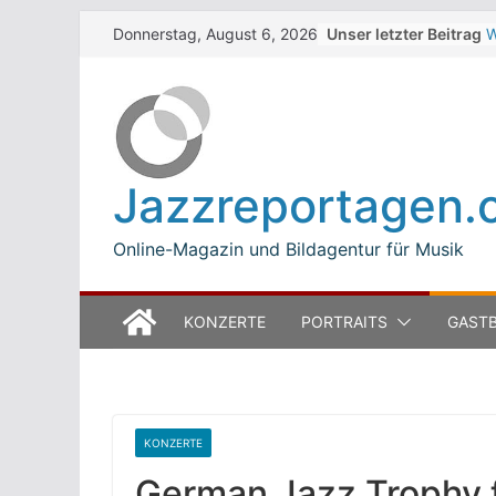
Skip
Unser letzter Beitrag
W
Donnerstag, August 6, 2026
to
Z
T
content
W
J
M
B
Jazzreportagen.
L
M
Online-Magazin und Bildagentur für Musik
KONZERTE
PORTRAITS
GASTB
KONZERTE
German Jazz Trophy 