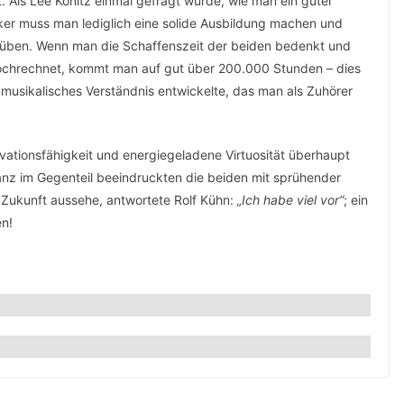
. Als Lee Konitz einmal gefragt wurde, wie man ein guter
ker muss man lediglich eine solide Ausbildung machen und
n üben. Wenn man die Schaffenszeit der beiden bedenkt und
hochrechnet, kommt man auf gut über 200.000 Stunden – dies
 musikalisches Verständnis entwickelte, das man als Zuhörer
ovationsfähigkeit und energiegeladene Virtuosität überhaupt
ganz im Gegenteil beeindruckten die beiden mit sprühender
e Zukunft aussehe, antwortete Rolf Kühn:
„Ich habe viel vor“
; ein
en!