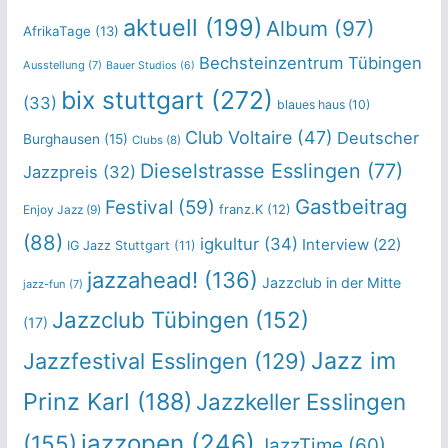
aktuell
(199)
Album
(97)
AfrikaTage
(13)
Bechsteinzentrum Tübingen
Ausstellung
(7)
Bauer Studios
(6)
bix stuttgart
(272)
(33)
blaues haus
(10)
Club Voltaire
(47)
Deutscher
Burghausen
(15)
Clubs
(8)
Dieselstrasse Esslingen
(77)
Jazzpreis
(32)
Gastbeitrag
Festival
(59)
franz.K
(12)
Enjoy Jazz
(9)
(88)
igkultur
(34)
Interview
(22)
IG Jazz Stuttgart
(11)
jazzahead!
(136)
Jazzclub in der Mitte
jazz-fun
(7)
Jazzclub Tübingen
(152)
(17)
Jazz im
Jazzfestival Esslingen
(129)
Prinz Karl
(188)
Jazzkeller Esslingen
jazzopen
(246)
(155)
JazzTime
(60)