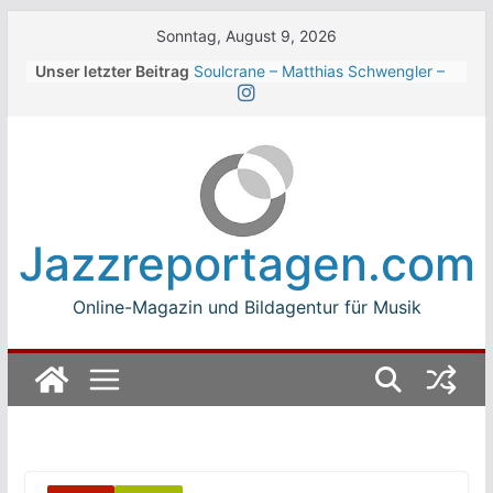
Skip
Sonntag, August 9, 2026
to
Unser letzter Beitrag
Soulcrane – Matthias Schwengler –
content
Dark
Beth Hart beim Winterbach
Zeltspektakel 2026
Walter Trout Band beim Winterbach
Zeltspektakel 2026
The Cinelli Brothers beim
Winterbach Zeltspektakel 2026
Jazzreportagen.com
Jean-Michel Jarre bei den jazz open
Modena auf der Piazza Roma 2026
Online-Magazin und Bildagentur für Musik