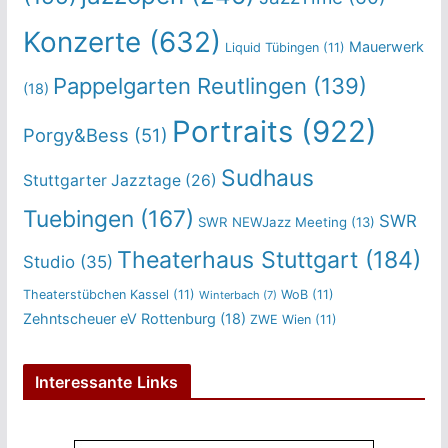
Konzerte
(632)
Mauerwerk
Liquid Tübingen
(11)
Pappelgarten Reutlingen
(139)
(18)
Portraits
(922)
Porgy&Bess
(51)
Sudhaus
Stuttgarter Jazztage
(26)
Tuebingen
(167)
SWR
SWR NEWJazz Meeting
(13)
Theaterhaus Stuttgart
(184)
Studio
(35)
Theaterstübchen Kassel
(11)
WoB
(11)
Winterbach
(7)
Zehntscheuer eV Rottenburg
(18)
ZWE Wien
(11)
Interessante Links