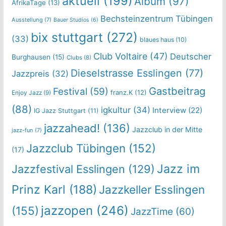
aktuell
(199)
Album
(97)
AfrikaTage
(13)
Bechsteinzentrum Tübingen
Ausstellung
(7)
Bauer Studios
(6)
bix stuttgart
(272)
(33)
blaues haus
(10)
Club Voltaire
(47)
Deutscher
Burghausen
(15)
Clubs
(8)
Dieselstrasse Esslingen
(77)
Jazzpreis
(32)
Gastbeitrag
Festival
(59)
franz.K
(12)
Enjoy Jazz
(9)
(88)
igkultur
(34)
Interview
(22)
IG Jazz Stuttgart
(11)
jazzahead!
(136)
Jazzclub in der Mitte
jazz-fun
(7)
Jazzclub Tübingen
(152)
(17)
Jazz im
Jazzfestival Esslingen
(129)
Prinz Karl
(188)
Jazzkeller Esslingen
jazzopen
(246)
(155)
JazzTime
(60)