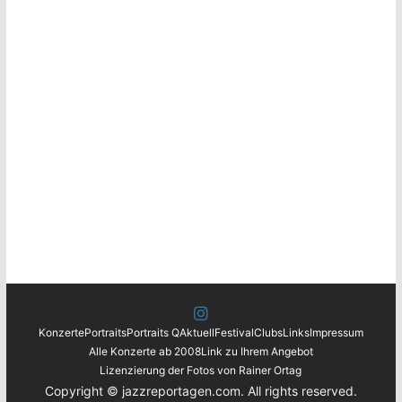
Konzerte
Portraits
Portraits Q
Aktuell
Festival
Clubs
Links
Impressum
Alle Konzerte ab 2008
Link zu Ihrem Angebot
Lizenzierung der Fotos von Rainer Ortag
Copyright © jazzreportagen.com. All rights reserved.