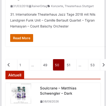
31/03/2018
RainerOrtag
Konzerte
,
Theaterhaus Stuttgart
31. Internationale Theaterhaus Jazz Tage 2018 mit Nils
Landgren Funk Unit – Camille Bertault Quartet – Tigran
Hamasyan – Count Baischy Orchester
Read More
Seitennummerierung
1
…
49
50
51
…
53
der
Aktuell
Beiträge
Soulcrane – Matthias
Schwengler – Dark
08/08/2026