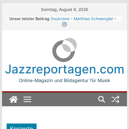
Skip
Sonntag, August 9, 2026
to
Unser letzter Beitrag
Soulcrane – Matthias Schwengler –
content
Dark
Beth Hart beim Winterbach
Zeltspektakel 2026
Walter Trout Band beim Winterbach
Zeltspektakel 2026
The Cinelli Brothers beim
Winterbach Zeltspektakel 2026
Jazzreportagen.com
Jean-Michel Jarre bei den jazz open
Modena auf der Piazza Roma 2026
Online-Magazin und Bildagentur für Musik
Konzerte