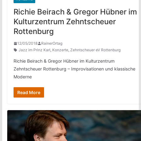
Richie Beirach & Gregor Hübner im
Kulturzentrum Zehntscheuer
Rottenburg
12/05/2018
RainerOrtag
Jazz im Prinz Karl
,
Konzerte
,
Zehntscheuer eV Rottenburg
Richie Beirach & Gregor Hübner im Kulturzentrum
Zehntscheuer Rottenburg – Improvisationen und klassische
Moderne
Read More