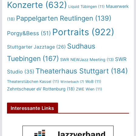
Konzerte
(632)
Mauerwerk
Liquid Tübingen
(11)
Pappelgarten Reutlingen
(139)
(18)
Portraits
(922)
Porgy&Bess
(51)
Sudhaus
Stuttgarter Jazztage
(26)
Tuebingen
(167)
SWR
SWR NEWJazz Meeting
(13)
Theaterhaus Stuttgart
(184)
Studio
(35)
Theaterstübchen Kassel
(11)
WoB
(11)
Winterbach
(7)
Zehntscheuer eV Rottenburg
(18)
ZWE Wien
(11)
Interessante Links