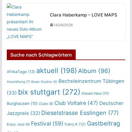
Clara Haberkamp – LOVE MAPS
14/06/2026
Suche nach Schlagwörtern
aktuell
(198)
Album
(96)
AfrikaTage
(13)
Bechsteinzentrum Tübingen
Ausstellung
(7)
Bauer Studios
(6)
bix stuttgart
(272)
(33)
blaues haus
(10)
Club Voltaire
(47)
Deutscher
Burghausen
(15)
Clubs
(8)
Dieselstrasse Esslingen
(77)
Jazzpreis
(32)
Gastbeitrag
Festival
(59)
franz.K
(12)
Enjoy Jazz
(9)