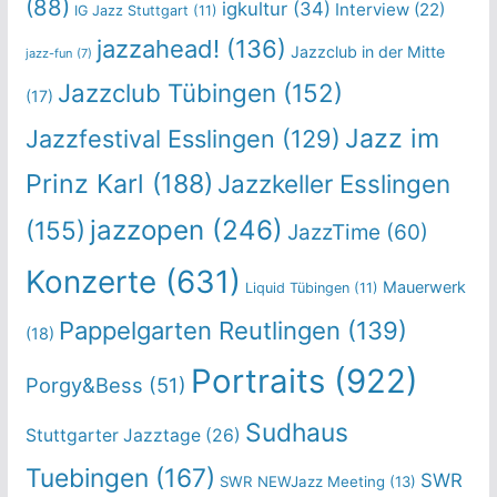
(88)
igkultur
(34)
Interview
(22)
IG Jazz Stuttgart
(11)
jazzahead!
(136)
Jazzclub in der Mitte
jazz-fun
(7)
Jazzclub Tübingen
(152)
(17)
Jazz im
Jazzfestival Esslingen
(129)
Prinz Karl
(188)
Jazzkeller Esslingen
jazzopen
(246)
(155)
JazzTime
(60)
Konzerte
(631)
Mauerwerk
Liquid Tübingen
(11)
Pappelgarten Reutlingen
(139)
(18)
Portraits
(922)
Porgy&Bess
(51)
Sudhaus
Stuttgarter Jazztage
(26)
Tuebingen
(167)
SWR
SWR NEWJazz Meeting
(13)