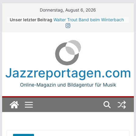
Skip
Donnerstag, August 6, 2026
to
Unser letzter Beitrag
Walter Trout Band beim Winterbach
content
Zeltspektakel 2026
The Cinelli Brothers beim
Winterbach Zeltspektakel 2026
Jean-Michel Jarre bei den jazz open
Modena auf der Piazza Roma 2026
Beth Hart
Luca Carboni bei den jazz open
Jazzreportagen.com
Modena auf der Piazza Roma 2026
Online-Magazin und Bildagentur für Musik