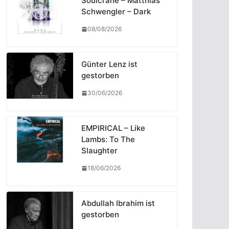
Soulcrane – Matthias
Schwengler – Dark
08/08/2026
Günter Lenz ist
gestorben
30/06/2026
EMPIRICAL – Like
Lambs: To The
Slaughter
18/06/2026
Abdullah Ibrahim ist
gestorben