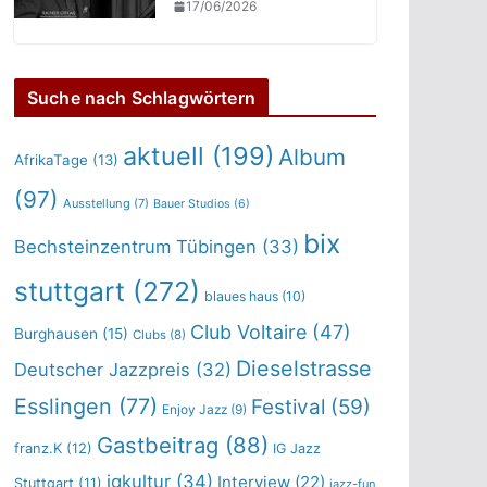
17/06/2026
Suche nach Schlagwörtern
aktuell
(199)
Album
AfrikaTage
(13)
(97)
Ausstellung
(7)
Bauer Studios
(6)
bix
Bechsteinzentrum Tübingen
(33)
stuttgart
(272)
blaues haus
(10)
Club Voltaire
(47)
Burghausen
(15)
Clubs
(8)
Dieselstrasse
Deutscher Jazzpreis
(32)
Esslingen
(77)
Festival
(59)
Enjoy Jazz
(9)
Gastbeitrag
(88)
franz.K
(12)
IG Jazz
igkultur
(34)
Interview
(22)
Stuttgart
(11)
jazz-fun