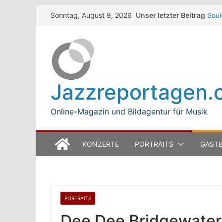
Skip
Unser letzter Beitrag
Soul
Sonntag, August 9, 2026
to
Dar
Beth
content
Zelt
Walt
Zelt
The 
Jazzreportagen.
Wint
Jean
Mode
Online-Magazin und Bildagentur für Musik
KONZERTE
PORTRAITS
GASTB
PORTRAITS
Dee Dee Bridgewater