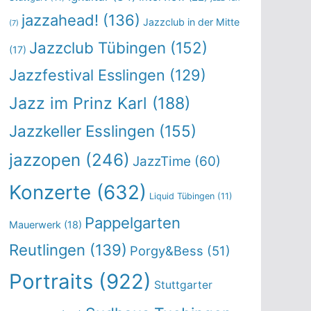
jazzahead!
(136)
Jazzclub in der Mitte
(7)
Jazzclub Tübingen
(152)
(17)
Jazzfestival Esslingen
(129)
Jazz im Prinz Karl
(188)
Jazzkeller Esslingen
(155)
jazzopen
(246)
JazzTime
(60)
Konzerte
(632)
Liquid Tübingen
(11)
Pappelgarten
Mauerwerk
(18)
Reutlingen
(139)
Porgy&Bess
(51)
Portraits
(922)
Stuttgarter