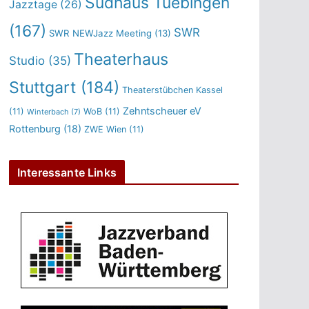
Sudhaus Tuebingen
Jazztage
(26)
(167)
SWR
SWR NEWJazz Meeting
(13)
Theaterhaus
Studio
(35)
Stuttgart
(184)
Theaterstübchen Kassel
Zehntscheuer eV
(11)
WoB
(11)
Winterbach
(7)
Rottenburg
(18)
ZWE Wien
(11)
Interessante Links