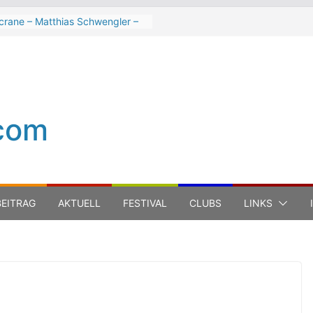
crane – Matthias Schwengler –
k
 Hart beim Winterbach
spektakel 2026
er Trout Band beim Winterbach
spektakel 2026
Cinelli Brothers beim
com
erbach Zeltspektakel 2026
-Michel Jarre bei den jazz open
na auf der Piazza Roma 2026
EITRAG
AKTUELL
FESTIVAL
CLUBS
LINKS