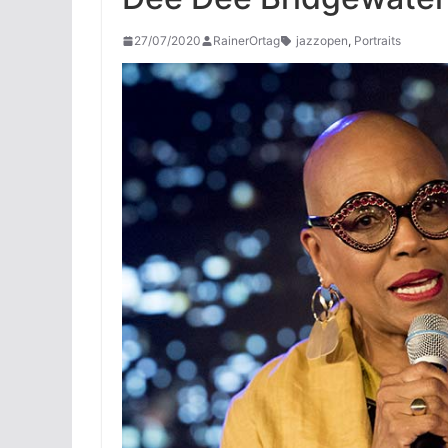
27/07/2020
RainerOrtag
jazzopen
,
Portraits