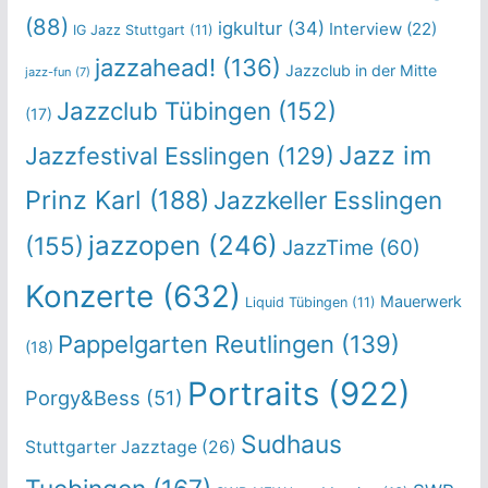
(88)
igkultur
(34)
Interview
(22)
IG Jazz Stuttgart
(11)
jazzahead!
(136)
Jazzclub in der Mitte
jazz-fun
(7)
Jazzclub Tübingen
(152)
(17)
Jazz im
Jazzfestival Esslingen
(129)
Prinz Karl
(188)
Jazzkeller Esslingen
jazzopen
(246)
(155)
JazzTime
(60)
Konzerte
(632)
Mauerwerk
Liquid Tübingen
(11)
Pappelgarten Reutlingen
(139)
(18)
Portraits
(922)
Porgy&Bess
(51)
Sudhaus
Stuttgarter Jazztage
(26)