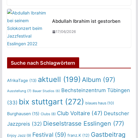
Abdullah Ibrahim ist gestorben
17/06/2026
Suche nach Schlagwörtern
aktuell
(199)
Album
(97)
AfrikaTage
(13)
Bechsteinzentrum Tübingen
Ausstellung
(7)
Bauer Studios
(6)
bix stuttgart
(272)
(33)
blaues haus
(10)
Club Voltaire
(47)
Deutscher
Burghausen
(15)
Clubs
(8)
Dieselstrasse Esslingen
(77)
Jazzpreis
(32)
Gastbeitrag
Festival
(59)
franz.K
(12)
Enjoy Jazz
(9)