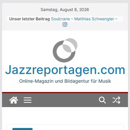
Skip
Samstag, August 8, 2026
to
Unser letzter Beitrag
Soulcrane – Matthias Schwengler –
content
Dark
Beth Hart beim Winterbach
Zeltspektakel 2026
Walter Trout Band beim Winterbach
Zeltspektakel 2026
The Cinelli Brothers beim
Winterbach Zeltspektakel 2026
Jazzreportagen.com
Jean-Michel Jarre bei den jazz open
Modena auf der Piazza Roma 2026
Online-Magazin und Bildagentur für Musik