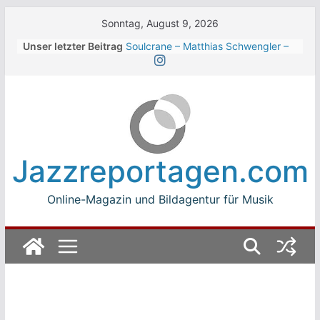
Skip
Sonntag, August 9, 2026
to
Unser letzter Beitrag
Soulcrane – Matthias Schwengler –
content
Dark
Beth Hart beim Winterbach
Zeltspektakel 2026
Walter Trout Band beim Winterbach
Zeltspektakel 2026
The Cinelli Brothers beim
Winterbach Zeltspektakel 2026
Jazzreportagen.com
Jean-Michel Jarre bei den jazz open
Modena auf der Piazza Roma 2026
Online-Magazin und Bildagentur für Musik