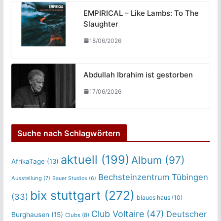
EMPIRICAL – Like Lambs: To The
Slaughter
18/06/2026
Abdullah Ibrahim ist gestorben
17/06/2026
Suche nach Schlagwörtern
aktuell
(199)
Album
(97)
AfrikaTage
(13)
Bechsteinzentrum Tübingen
Ausstellung
(7)
Bauer Studios
(6)
bix stuttgart
(272)
(33)
blaues haus
(10)
Club Voltaire
(47)
Deutscher
Burghausen
(15)
Clubs
(8)