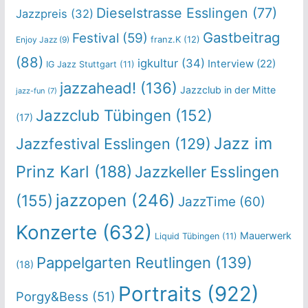
Dieselstrasse Esslingen
(77)
Jazzpreis
(32)
Gastbeitrag
Festival
(59)
franz.K
(12)
Enjoy Jazz
(9)
(88)
igkultur
(34)
Interview
(22)
IG Jazz Stuttgart
(11)
jazzahead!
(136)
Jazzclub in der Mitte
jazz-fun
(7)
Jazzclub Tübingen
(152)
(17)
Jazz im
Jazzfestival Esslingen
(129)
Prinz Karl
(188)
Jazzkeller Esslingen
jazzopen
(246)
(155)
JazzTime
(60)
Konzerte
(632)
Mauerwerk
Liquid Tübingen
(11)
Pappelgarten Reutlingen
(139)
(18)
Portraits
(922)
Porgy&Bess
(51)