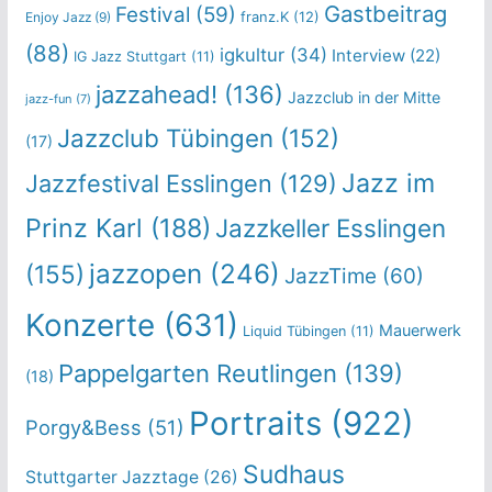
Gastbeitrag
Festival
(59)
franz.K
(12)
Enjoy Jazz
(9)
(88)
igkultur
(34)
Interview
(22)
IG Jazz Stuttgart
(11)
jazzahead!
(136)
Jazzclub in der Mitte
jazz-fun
(7)
Jazzclub Tübingen
(152)
(17)
Jazz im
Jazzfestival Esslingen
(129)
Prinz Karl
(188)
Jazzkeller Esslingen
jazzopen
(246)
(155)
JazzTime
(60)
Konzerte
(631)
Mauerwerk
Liquid Tübingen
(11)
Pappelgarten Reutlingen
(139)
(18)
Portraits
(922)
Porgy&Bess
(51)
Sudhaus
Stuttgarter Jazztage
(26)