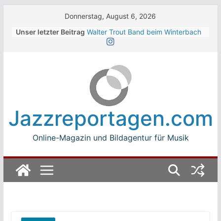
Skip
Donnerstag, August 6, 2026
to
Unser letzter Beitrag
Walter Trout Band beim Winterbach
content
Zeltspektakel 2026
The Cinelli Brothers beim
Winterbach Zeltspektakel 2026
Jean-Michel Jarre bei den jazz open
Modena auf der Piazza Roma 2026
Beth Hart
Luca Carboni bei den jazz open
Jazzreportagen.com
Modena auf der Piazza Roma 2026
Online-Magazin und Bildagentur für Musik