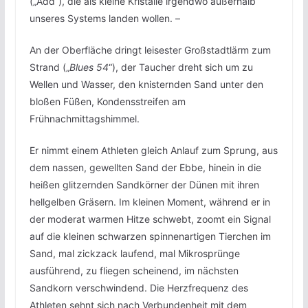
(„Add“), die als kleine Kristalle irgendwo außerhalb
unseres Systems landen wollen. –
An der Oberfläche dringt leisester Großstadtlärm zum
Strand („
Blues 54
“), der Taucher dreht sich um zu
Wellen und Wasser, den knisternden Sand unter den
bloßen Füßen, Kondensstreifen am
Frühnachmittagshimmel.
Er nimmt einem Athleten gleich Anlauf zum Sprung, aus
dem nassen, gewellten Sand der Ebbe, hinein in die
heißen glitzernden Sandkörner der Dünen mit ihren
hellgelben Gräsern. Im kleinen Moment, während er in
der moderat warmen Hitze schwebt, zoomt ein Signal
auf die kleinen schwarzen spinnenartigen Tierchen im
Sand, mal zickzack laufend, mal Mikrosprünge
ausführend, zu fliegen scheinend, im nächsten
Sandkorn verschwindend. Die Herzfrequenz des
Athleten sehnt sich nach Verbundenheit mit dem