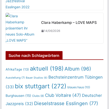
Clara Haberkamp – LOVE MAPS
14/06/2026
Suche nach Schlagwörtern
aktuell
(198)
Album
(96)
AfrikaTage
(13)
Bechsteinzentrum Tübingen
Ausstellung
(7)
Bauer Studios
(6)
bix stuttgart
(272)
(33)
blaues haus
(10)
Club Voltaire
(47)
Deutscher
Burghausen
(15)
Clubs
(8)
Dieselstrasse Esslingen
(77)
Jazzpreis
(32)