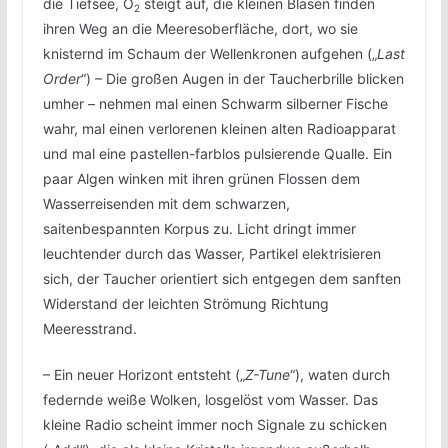
die Tiefsee, O
steigt auf, die kleinen Blasen finden
2
ihren Weg an die Meeresoberfläche, dort, wo sie
knisternd im Schaum der Wellenkronen aufgehen („
Last
Order
“) – Die großen Augen in der Taucherbrille blicken
umher – nehmen mal einen Schwarm silberner Fische
wahr, mal einen verlorenen kleinen alten Radioapparat
und mal eine pastellen-farblos pulsierende Qualle. Ein
paar Algen winken mit ihren grünen Flossen dem
Wasserreisenden mit dem schwarzen,
saitenbespannten Korpus zu. Licht dringt immer
leuchtender durch das Wasser, Partikel elektrisieren
sich, der Taucher orientiert sich entgegen dem sanften
Widerstand der leichten Strömung Richtung
Meeresstrand.
– Ein neuer Horizont entsteht („
Z-Tune
“), waten durch
federnde weiße Wolken, losgelöst vom Wasser. Das
kleine Radio scheint immer noch Signale zu schicken