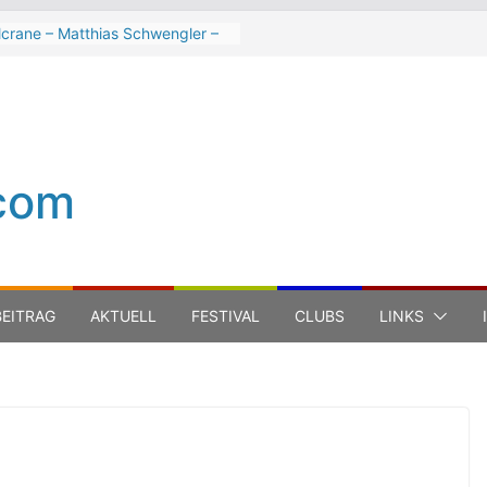
lcrane – Matthias Schwengler –
k
h Hart beim Winterbach
tspektakel 2026
ter Trout Band beim Winterbach
tspektakel 2026
Cinelli Brothers beim
com
terbach Zeltspektakel 2026
n-Michel Jarre bei den jazz open
ena auf der Piazza Roma 2026
EITRAG
AKTUELL
FESTIVAL
CLUBS
LINKS