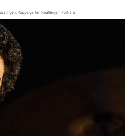
 Esslingen
,
Pappelgarten Reutlingen
,
Portraits