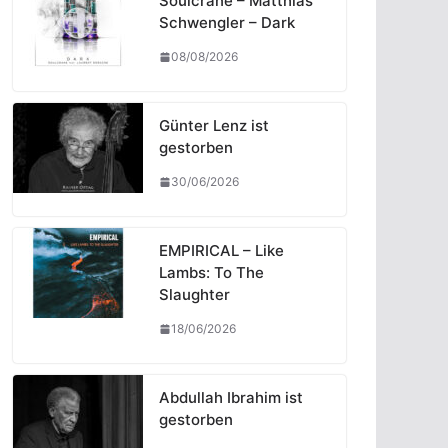
Soulcrane – Matthias
Schwengler – Dark
08/08/2026
Günter Lenz ist
gestorben
30/06/2026
EMPIRICAL – Like
Lambs: To The
Slaughter
18/06/2026
Abdullah Ibrahim ist
gestorben