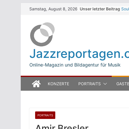
Skip
Unser letzter Beitrag
Sou
Samstag, August 8, 2026
to
Dar
Bet
content
Zel
Wal
Zel
The 
Jazzreportagen.
Win
Jea
Mod
Online-Magazin und Bildagentur für Musik
KONZERTE
PORTRAITS
GASTB
PORTRAITS
Amir Bresler