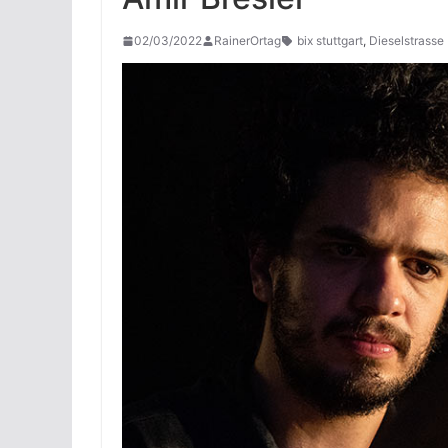
02/03/2022
RainerOrtag
bix stuttgart
,
Dieselstrasse