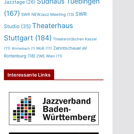
Sudhaus Tuebingen
Jazztage
(26)
(167)
SWR
SWR NEWJazz Meeting
(13)
Theaterhaus
Studio
(35)
Stuttgart
(184)
Theaterstübchen Kassel
Zehntscheuer eV
(11)
WoB
(11)
Winterbach
(7)
Rottenburg
(18)
ZWE Wien
(11)
Interessante Links