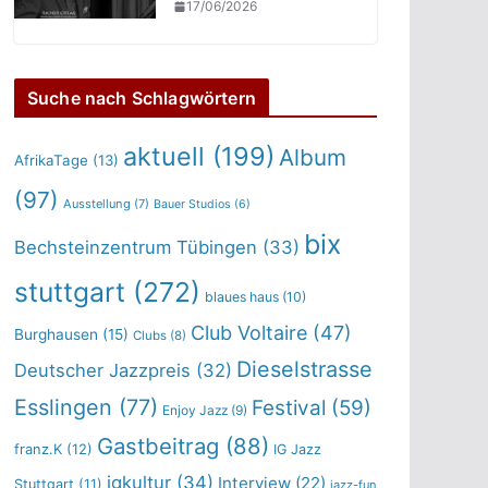
17/06/2026
Suche nach Schlagwörtern
aktuell
(199)
Album
AfrikaTage
(13)
(97)
Ausstellung
(7)
Bauer Studios
(6)
bix
Bechsteinzentrum Tübingen
(33)
stuttgart
(272)
blaues haus
(10)
Club Voltaire
(47)
Burghausen
(15)
Clubs
(8)
Dieselstrasse
Deutscher Jazzpreis
(32)
Esslingen
(77)
Festival
(59)
Enjoy Jazz
(9)
Gastbeitrag
(88)
franz.K
(12)
IG Jazz
igkultur
(34)
Interview
(22)
Stuttgart
(11)
jazz-fun