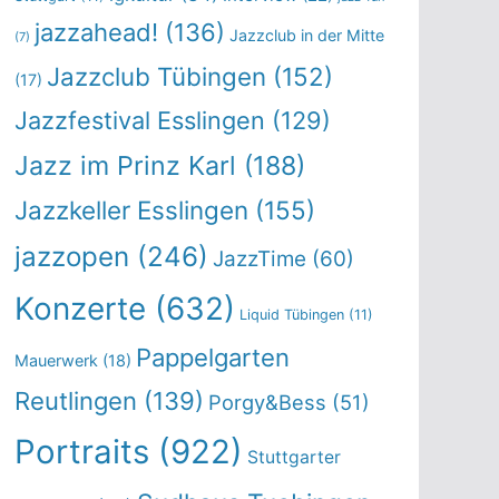
jazzahead!
(136)
Jazzclub in der Mitte
(7)
Jazzclub Tübingen
(152)
(17)
Jazzfestival Esslingen
(129)
Jazz im Prinz Karl
(188)
Jazzkeller Esslingen
(155)
jazzopen
(246)
JazzTime
(60)
Konzerte
(632)
Liquid Tübingen
(11)
Pappelgarten
Mauerwerk
(18)
Reutlingen
(139)
Porgy&Bess
(51)
Portraits
(922)
Stuttgarter