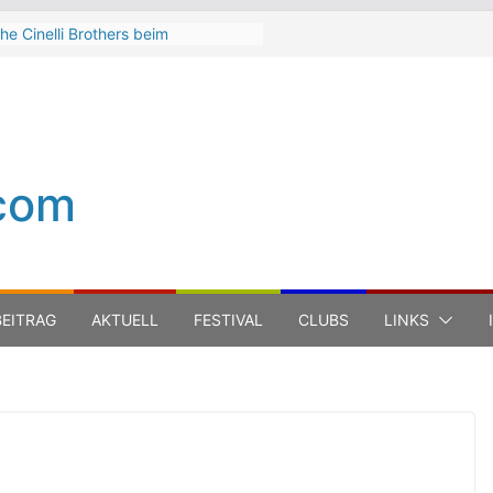
he Cinelli Brothers beim
interbach Zeltspektakel 2026
ean-Michel Jarre bei den jazz open
odena auf der Piazza Roma 2026
eth Hart
uca Carboni bei den jazz open
odena auf der Piazza Roma 2026
com
he Boss Hoss bei den KSK Music
pen Ludwigsburg 2026
EITRAG
AKTUELL
FESTIVAL
CLUBS
LINKS