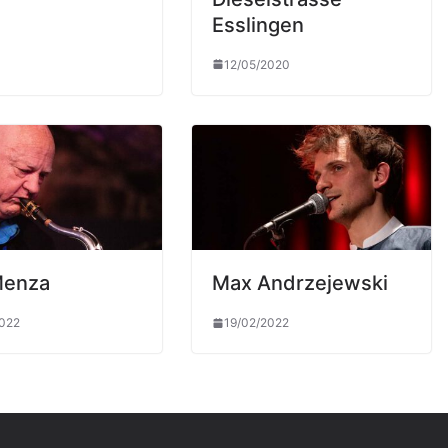
Esslingen
12/05/2020
Menza
Max Andrzejewski
2022
19/02/2022