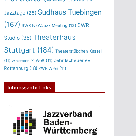
Sudhaus Tuebingen
Jazztage
(26)
(167)
SWR
SWR NEWJazz Meeting
(13)
Theaterhaus
Studio
(35)
Stuttgart
(184)
Theaterstübchen Kassel
Zehntscheuer eV
(11)
WoB
(11)
Winterbach
(5)
Rottenburg
(18)
ZWE Wien
(11)
Interessante Links