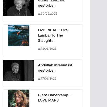
Günter Lenz ist
gestorben
30/06/2026
EMPIRICAL – Like
Lambs: To The
Slaughter
18/06/2026
Abdullah Ibrahim ist
gestorben
17/06/2026
Clara Haberkamp –
LOVE MAPS