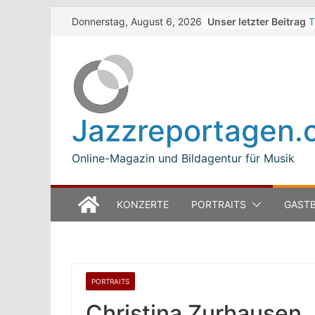
Skip
Unser letzter Beitrag
T
Donnerstag, August 6, 2026
to
W
J
content
M
B
L
M
Jazzreportagen.
T
O
Online-Magazin und Bildagentur für Musik
KONZERTE
PORTRAITS
GASTB
PORTRAITS
Christina Zurhausen