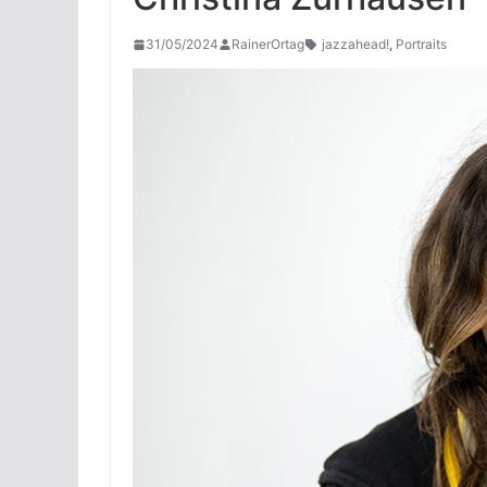
31/05/2024
RainerOrtag
jazzahead!
,
Portraits