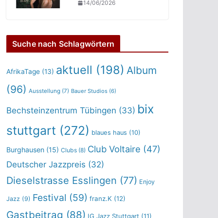
14/06/2026
Suche nach Schlagwörtern
aktuell
(198)
Album
AfrikaTage
(13)
(96)
Ausstellung
(7)
Bauer Studios
(6)
bix
Bechsteinzentrum Tübingen
(33)
stuttgart
(272)
blaues haus
(10)
Club Voltaire
(47)
Burghausen
(15)
Clubs
(8)
Deutscher Jazzpreis
(32)
Dieselstrasse Esslingen
(77)
Enjoy
Festival
(59)
franz.K
(12)
Jazz
(9)
Gastbeitrag
(88)
IG Jazz Stuttgart
(11)