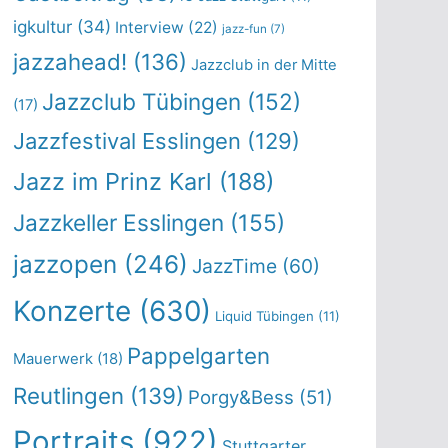
igkultur
(34)
Interview
(22)
jazz-fun
(7)
jazzahead!
(136)
Jazzclub in der Mitte
Jazzclub Tübingen
(152)
(17)
Jazzfestival Esslingen
(129)
Jazz im Prinz Karl
(188)
Jazzkeller Esslingen
(155)
jazzopen
(246)
JazzTime
(60)
Konzerte
(630)
Liquid Tübingen
(11)
Pappelgarten
Mauerwerk
(18)
Reutlingen
(139)
Porgy&Bess
(51)
Portraits
(922)
Stuttgarter