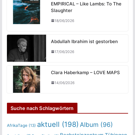
EMPIRICAL – Like Lambs: To The
Slaughter
18/06/2026
Abdullah Ibrahim ist gestorben
17/06/2026
Clara Haberkamp – LOVE MAPS
14/06/2026
Suche nach Schlagwörtern
aktuell
(198)
Album
(96)
AfrikaTage
(13)
Bechsteinzentrum Tübingen