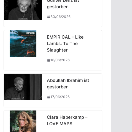
Günter Lenz ist
gestorben
30/06/2026
EMPIRICAL – Like
Lambs: To The
Slaughter
18/06/2026
Abdullah Ibrahim ist
gestorben
17/06/2026
Clara Haberkamp –
LOVE MAPS