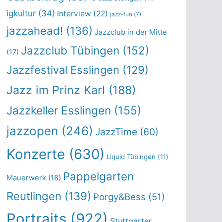
igkultur
(34)
Interview
(22)
jazz-fun
(7)
jazzahead!
(136)
Jazzclub in der Mitte
Jazzclub Tübingen
(152)
(17)
Jazzfestival Esslingen
(129)
Jazz im Prinz Karl
(188)
Jazzkeller Esslingen
(155)
jazzopen
(246)
JazzTime
(60)
Konzerte
(630)
Liquid Tübingen
(11)
Pappelgarten
Mauerwerk
(18)
Reutlingen
(139)
Porgy&Bess
(51)
Portraits
(922)
Stuttgarter