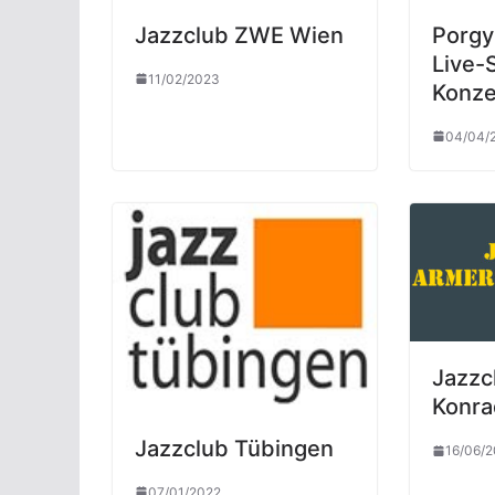
Jazzclub ZWE Wien
Porgy
Live-
11/02/2023
Konze
04/04/
Jazzc
Konra
Jazzclub Tübingen
16/06/
07/01/2022