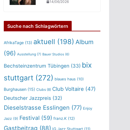
14/06/2026
Suche nach Schlagwörtern
aktuell
(198)
Album
AfrikaTage
(13)
(96)
Ausstellung
(7)
Bauer Studios
(6)
bix
Bechsteinzentrum Tübingen
(33)
stuttgart
(272)
blaues haus
(10)
Club Voltaire
(47)
Burghausen
(15)
Clubs
(8)
Deutscher Jazzpreis
(32)
Dieselstrasse Esslingen
(77)
Enjoy
Festival
(59)
franz.K
(12)
Jazz
(9)
Gastbeitrag
(88)
IG Jazz Stuttgart
(11)