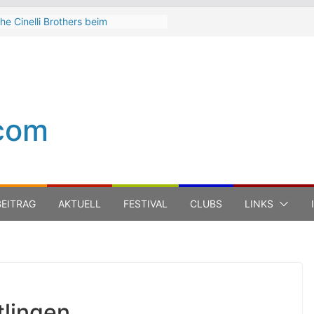
he Cinelli Brothers beim
interbach Zeltspektakel 2026
ean-Michel Jarre bei den jazz open
odena auf der Piazza Roma 2026
eth Hart
uca Carboni bei den jazz open
odena auf der Piazza Roma 2026
com
he Boss Hoss bei den KSK Music
pen Ludwigsburg 2026
EITRAG
AKTUELL
FESTIVAL
CLUBS
LINKS
tlingen