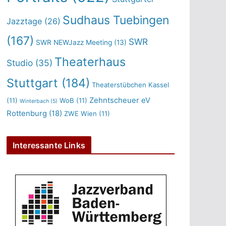
Sudhaus Tuebingen
Jazztage
(26)
(167)
SWR
SWR NEWJazz Meeting
(13)
Theaterhaus
Studio
(35)
Stuttgart
(184)
Theaterstübchen Kassel
Zehntscheuer eV
(11)
WoB
(11)
Winterbach
(5)
Rottenburg
(18)
ZWE Wien
(11)
Interessante Links