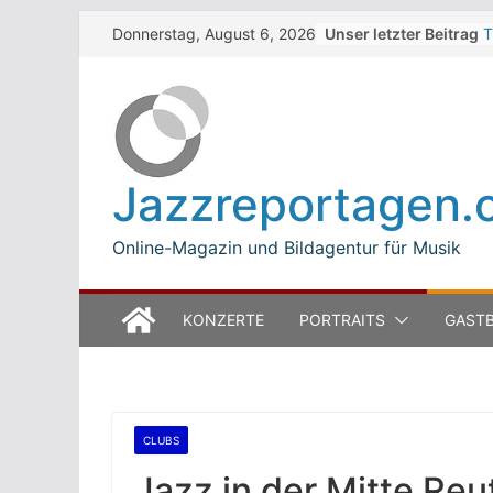
Skip
Unser letzter Beitrag
T
Donnerstag, August 6, 2026
to
W
J
content
M
B
L
M
Jazzreportagen.
T
O
Online-Magazin und Bildagentur für Musik
KONZERTE
PORTRAITS
GASTB
CLUBS
Jazz in der Mitte Reu