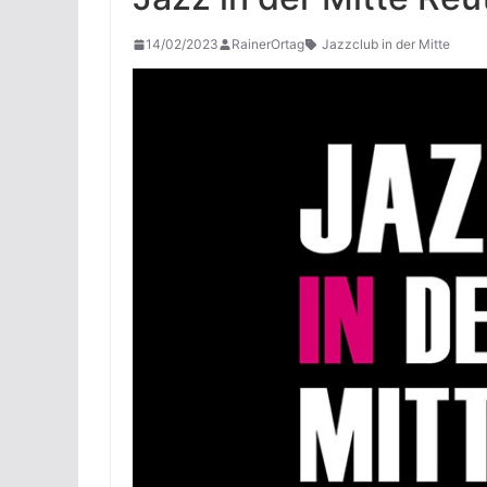
14/02/2023
RainerOrtag
Jazzclub in der Mitte