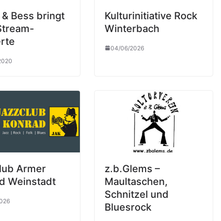
 & Bess bringt
Kulturinitiative Rock
Stream-
Winterbach
rte
04/06/2026
2020
lub Armer
z.b.Glems –
d Weinstadt
Maultaschen,
Schnitzel und
2026
Bluesrock