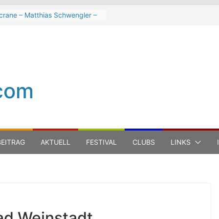
crane – Matthias Schwengler –
k
 Hart beim Winterbach
spektakel 2026
er Trout Band beim Winterbach
spektakel 2026
Cinelli Brothers beim
com
erbach Zeltspektakel 2026
-Michel Jarre bei den jazz open
na auf der Piazza Roma 2026
EITRAG
AKTUELL
FESTIVAL
CLUBS
LINKS
ad Weinstadt