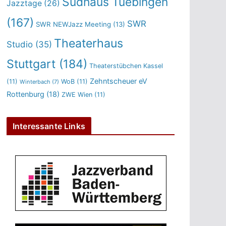
Sudhaus Tuebingen
Jazztage
(26)
(167)
SWR
SWR NEWJazz Meeting
(13)
Theaterhaus
Studio
(35)
Stuttgart
(184)
Theaterstübchen Kassel
Zehntscheuer eV
(11)
WoB
(11)
Winterbach
(7)
Rottenburg
(18)
ZWE Wien
(11)
Interessante Links