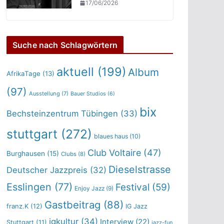
17/06/2026
Suche nach Schlagwörtern
aktuell
(199)
Album
AfrikaTage
(13)
(97)
Ausstellung
(7)
Bauer Studios
(6)
bix
Bechsteinzentrum Tübingen
(33)
stuttgart
(272)
blaues haus
(10)
Club Voltaire
(47)
Burghausen
(15)
Clubs
(8)
Dieselstrasse
Deutscher Jazzpreis
(32)
Esslingen
(77)
Festival
(59)
Enjoy Jazz
(9)
Gastbeitrag
(88)
franz.K
(12)
IG Jazz
igkultur
(34)
Interview
(22)
Stuttgart
(11)
jazz-fun