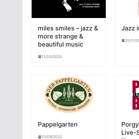
miles smiles – jazz &
Jazz i
more strange &
20/11/2
beautiful music
11/03/2025
Pappelgarten
Porgy
Live-
10/09/2022