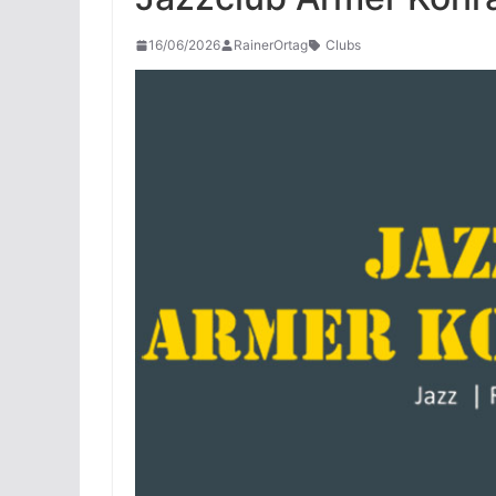
16/06/2026
RainerOrtag
Clubs