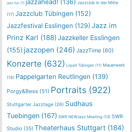
jazzahead!
(136)
Jazzclub in der Mitte
jazz-fun
(7)
Jazzclub Tübingen
(152)
(17)
Jazz im
Jazzfestival Esslingen
(129)
Prinz Karl
(188)
Jazzkeller Esslingen
jazzopen
(246)
(155)
JazzTime
(60)
Konzerte
(632)
Mauerwerk
Liquid Tübingen
(11)
Pappelgarten Reutlingen
(139)
(18)
Portraits
(922)
Porgy&Bess
(51)
Sudhaus
Stuttgarter Jazztage
(26)
Tuebingen
(167)
SWR
SWR NEWJazz Meeting
(13)
Theaterhaus Stuttgart
(184)
Studio
(35)