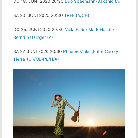
DO 18. JUNI 2020 20:30
Duo Spaemann-Bakanic (A)
SA 20. JUNI 2020 20:30
TREE (A/CH)
DO 25. JUNI 2020 20:30
Viola Falb / Mark Holub /
Bernd Satzinger (A)
SA 27. JUNI 2020 20:30
Phoebe Violet ‚Entre Cielo y
Tierra‘ (CR/GB/PL/H/A)