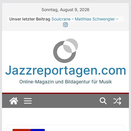
Skip
Sonntag, August 9, 2026
to
Unser letzter Beitrag
Soulcrane – Matthias Schwengler –
content
Dark
Beth Hart beim Winterbach
Zeltspektakel 2026
Walter Trout Band beim Winterbach
Zeltspektakel 2026
The Cinelli Brothers beim
Winterbach Zeltspektakel 2026
Jazzreportagen.com
Jean-Michel Jarre bei den jazz open
Modena auf der Piazza Roma 2026
Online-Magazin und Bildagentur für Musik