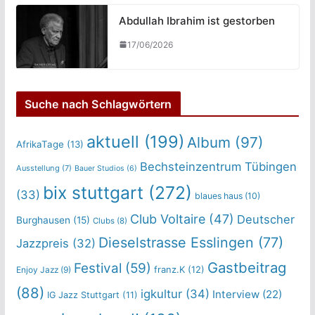
Abdullah Ibrahim ist gestorben
17/06/2026
Suche nach Schlagwörtern
aktuell
(199)
Album
(97)
AfrikaTage
(13)
Bechsteinzentrum Tübingen
Ausstellung
(7)
Bauer Studios
(6)
bix stuttgart
(272)
(33)
blaues haus
(10)
Club Voltaire
(47)
Deutscher
Burghausen
(15)
Clubs
(8)
Dieselstrasse Esslingen
(77)
Jazzpreis
(32)
Gastbeitrag
Festival
(59)
franz.K
(12)
Enjoy Jazz
(9)
(88)
igkultur
(34)
Interview
(22)
IG Jazz Stuttgart
(11)