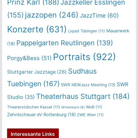
Prinz Karl
(188)
Jazzkeller Esslingen
jazzopen
(246)
(155)
JazzTime
(60)
Konzerte
(631)
Mauerwerk
Liquid Tübingen
(11)
Pappelgarten Reutlingen
(139)
(18)
Portraits
(922)
Porgy&Bess
(51)
Sudhaus
Stuttgarter Jazztage
(26)
Tuebingen
(167)
SWR
SWR NEWJazz Meeting
(13)
Theaterhaus Stuttgart
(184)
Studio
(35)
Theaterstübchen Kassel
(11)
WoB
(11)
Winterbach
(6)
Zehntscheuer eV Rottenburg
(18)
ZWE Wien
(11)
Interessante Links