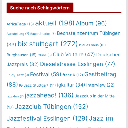
Suche nach Schlagwörtern
aktuell
(198)
Album
(96)
AfrikaTage
(13)
Bechsteinzentrum Tübingen
Ausstellung
(7)
Bauer Studios
(6)
bix stuttgart
(272)
(33)
blaues haus
(10)
Club Voltaire
(47)
Deutscher
Burghausen
(15)
Clubs
(8)
Dieselstrasse Esslingen
(77)
Jazzpreis
(32)
Gastbeitrag
Festival
(59)
franz.K
(12)
Enjoy Jazz
(9)
(88)
igkultur
(34)
Interview
(22)
IG Jazz Stuttgart
(11)
jazzahead!
(136)
Jazzclub in der Mitte
jazz-fun
(7)
Jazzclub Tübingen
(152)
(17)
Jazz im
Jazzfestival Esslingen
(129)