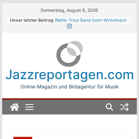
Skip
Donnerstag, August 6, 2026
to
Unser letzter Beitrag
Walter Trout Band beim Winterbach
content
Zeltspektakel 2026
The Cinelli Brothers beim
Winterbach Zeltspektakel 2026
Jean-Michel Jarre bei den jazz open
Modena auf der Piazza Roma 2026
Beth Hart
Luca Carboni bei den jazz open
Jazzreportagen.com
Modena auf der Piazza Roma 2026
Online-Magazin und Bildagentur für Musik