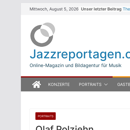
Skip
Unser letzter Beitrag
The
Mittwoch, August 5, 2026
to
Win
Jea
content
Mod
Bet
Luc
Mod
Jazzreportagen.
The
Ope
Online-Magazin und Bildagentur für Musik
KONZERTE
PORTRAITS
GASTB
PORTRAITS
Olaf Polziehn