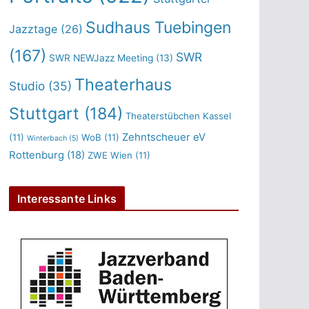
Sudhaus Tuebingen
Jazztage
(26)
(167)
SWR
SWR NEWJazz Meeting
(13)
Theaterhaus
Studio
(35)
Stuttgart
(184)
Theaterstübchen Kassel
Zehntscheuer eV
(11)
WoB
(11)
Winterbach
(5)
Rottenburg
(18)
ZWE Wien
(11)
Interessante Links