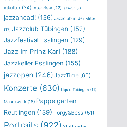
igkultur
(34)
Interview
(22)
jazz-fun
(7)
jazzahead!
(136)
Jazzclub in der Mitte
Jazzclub Tübingen
(152)
(17)
Jazzfestival Esslingen
(129)
Jazz im Prinz Karl
(188)
Jazzkeller Esslingen
(155)
jazzopen
(246)
JazzTime
(60)
Konzerte
(630)
Liquid Tübingen
(11)
Pappelgarten
Mauerwerk
(18)
Reutlingen
(139)
Porgy&Bess
(51)
Portraits
(922)
Stuttgarter