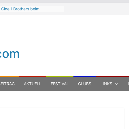
 Cinelli Brothers beim
terbach Zeltspektakel 2026
n-Michel Jarre bei den jazz open
ena auf der Piazza Roma 2026
h Hart
a Carboni bei den jazz open
ena auf der Piazza Roma 2026
com
 Boss Hoss bei den KSK Music
n Ludwigsburg 2026
EITRAG
AKTUELL
FESTIVAL
CLUBS
LINKS