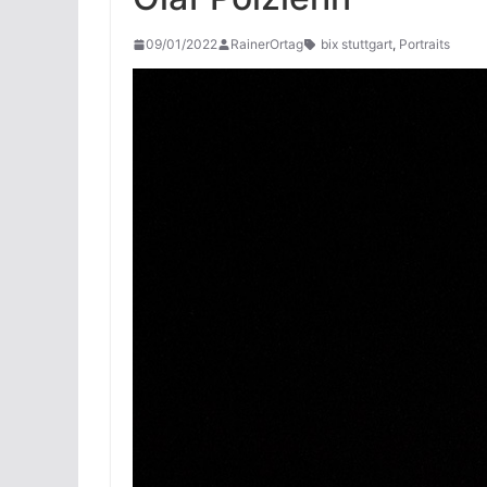
09/01/2022
RainerOrtag
bix stuttgart
,
Portraits