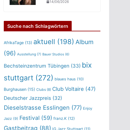
14/06/2026
Suche nach Schlagwörtern
aktuell
(198)
Album
AfrikaTage
(13)
(96)
Ausstellung
(7)
Bauer Studios
(6)
bix
Bechsteinzentrum Tübingen
(33)
stuttgart
(272)
blaues haus
(10)
Club Voltaire
(47)
Burghausen
(15)
Clubs
(8)
Deutscher Jazzpreis
(32)
Dieselstrasse Esslingen
(77)
Enjoy
Festival
(59)
franz.K
(12)
Jazz
(9)
Gastbeitrag
(88)
IG Jazz Stuttgart
(11)