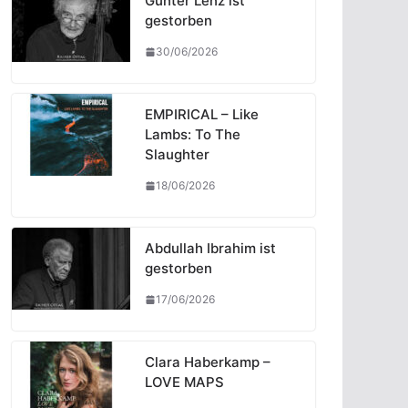
Günter Lenz ist
gestorben
30/06/2026
EMPIRICAL – Like
Lambs: To The
Slaughter
18/06/2026
Abdullah Ibrahim ist
gestorben
17/06/2026
Clara Haberkamp –
LOVE MAPS