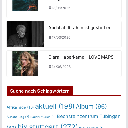
18/06/2026
Abdullah Ibrahim ist gestorben
17/06/2026
Clara Haberkamp – LOVE MAPS
14/06/2026
Suche nach Schlagwörtern
aktuell
(198)
Album
(96)
AfrikaTage
(13)
Bechsteinzentrum Tübingen
Ausstellung
(7)
Bauer Studios
(6)
bix stuttgart
(272)
(33)