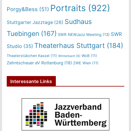
Portraits
(922)
Porgy&Bess
(51)
Sudhaus
Stuttgarter Jazztage
(26)
Tuebingen
(167)
SWR
SWR NEWJazz Meeting
(13)
Theaterhaus Stuttgart
(184)
Studio
(35)
Theaterstübchen Kassel
(11)
WoB
(11)
Winterbach
(6)
Zehntscheuer eV Rottenburg
(18)
ZWE Wien
(11)
Interessante Links