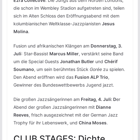
Ezra Collective
. Die Jungs aus dem Norden Londons,
die schon im Wembley Stadion aufgetreten sind, teilen
sich im Alten Schloss den Eröffnungsabend mit dem
kolumbianischen Weltklasse-Jazzpianisten
Jesus
Molina
.
Fusion und afrikanischen Klängen am
Donnerstag, 3.
Juli
: Star-Bassist
Marcus Miller
, verstärkt seine Band
um die Special Guests
Jonathan Butler
und
Chérif
Soumano
, um sein berühmtes Stück
Gorée
zu spielen.
Den Abend eröffnen wird das
Fusion ALP Trio
,
Gewinner des Bundeswettbewerbs Jugend jazzt.
Die großen Jazzsängerinnen am
Freitag, 4. Juli: D
er
Abend der großen Jazzsängerinnen mit
Dianne
Reeves
, frisch ausgezeichnet mit der German Jazz
Trophy für ihr Lebenswerk, und
China Moses
.
CLUB STAGES: Dichte