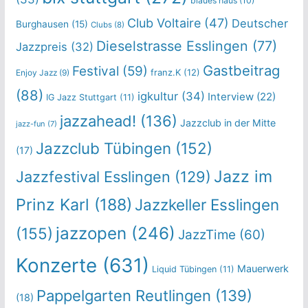
blaues haus
(10)
Club Voltaire
(47)
Deutscher
Burghausen
(15)
Clubs
(8)
Dieselstrasse Esslingen
(77)
Jazzpreis
(32)
Gastbeitrag
Festival
(59)
franz.K
(12)
Enjoy Jazz
(9)
(88)
igkultur
(34)
Interview
(22)
IG Jazz Stuttgart
(11)
jazzahead!
(136)
Jazzclub in der Mitte
jazz-fun
(7)
Jazzclub Tübingen
(152)
(17)
Jazz im
Jazzfestival Esslingen
(129)
Prinz Karl
(188)
Jazzkeller Esslingen
jazzopen
(246)
(155)
JazzTime
(60)
Konzerte
(631)
Mauerwerk
Liquid Tübingen
(11)
Pappelgarten Reutlingen
(139)
(18)