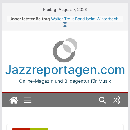
Skip
Freitag, August 7, 2026
to
Unser letzter Beitrag
Walter Trout Band beim Winterbach
content
Zeltspektakel 2026
The Cinelli Brothers beim
Winterbach Zeltspektakel 2026
Jean-Michel Jarre bei den jazz open
Modena auf der Piazza Roma 2026
Beth Hart
Luca Carboni bei den jazz open
Jazzreportagen.com
Modena auf der Piazza Roma 2026
Online-Magazin und Bildagentur für Musik