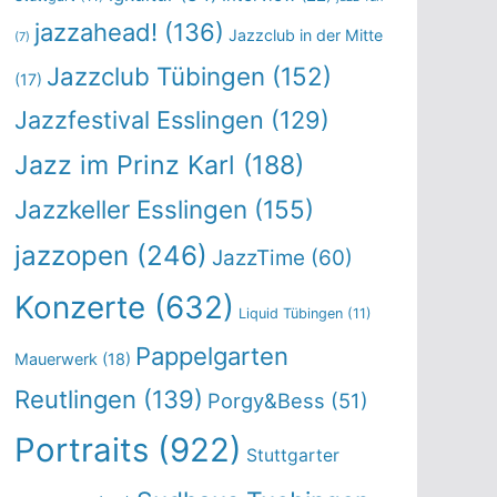
jazzahead!
(136)
Jazzclub in der Mitte
(7)
Jazzclub Tübingen
(152)
(17)
Jazzfestival Esslingen
(129)
Jazz im Prinz Karl
(188)
Jazzkeller Esslingen
(155)
jazzopen
(246)
JazzTime
(60)
Konzerte
(632)
Liquid Tübingen
(11)
Pappelgarten
Mauerwerk
(18)
Reutlingen
(139)
Porgy&Bess
(51)
Portraits
(922)
Stuttgarter