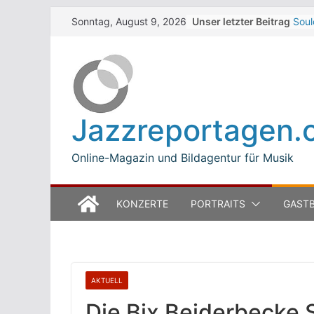
Skip
Unser letzter Beitrag
Soul
Sonntag, August 9, 2026
to
Dar
Beth
content
Zelt
Walt
Zelt
The 
Jazzreportagen.
Wint
Jean
Mode
Online-Magazin und Bildagentur für Musik
KONZERTE
PORTRAITS
GASTB
AKTUELL
Die Bix Beiderbecke St