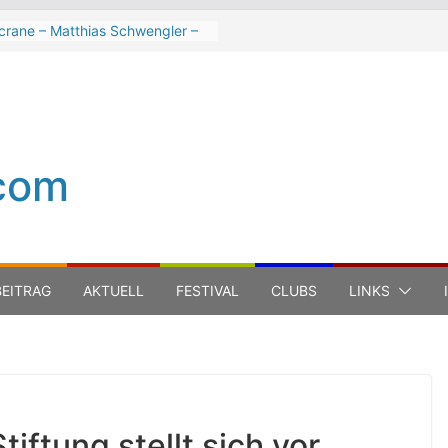
crane – Matthias Schwengler –
k
 Hart beim Winterbach
spektakel 2026
er Trout Band beim Winterbach
spektakel 2026
Cinelli Brothers beim
com
erbach Zeltspektakel 2026
-Michel Jarre bei den jazz open
na auf der Piazza Roma 2026
EITRAG
AKTUELL
FESTIVAL
CLUBS
LINKS
iftung stellt sich vor