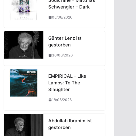
Soulcrane – Matthias
Schwengler – Dark
08/08/2026
Günter Lenz ist
gestorben
30/06/2026
EMPIRICAL – Like
Lambs: To The
Slaughter
18/06/2026
Abdullah Ibrahim ist
gestorben