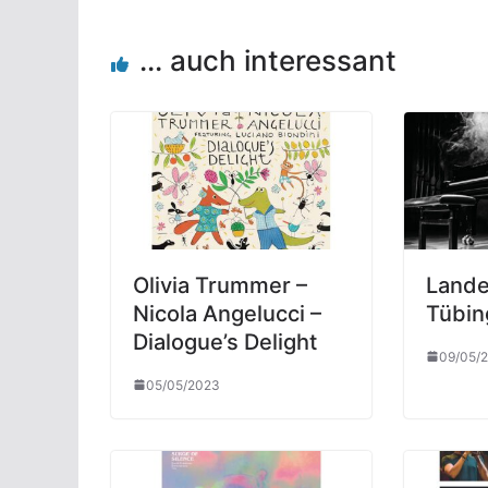
... auch interessant
Olivia Trummer –
Lande
Nicola Angelucci –
Tübin
Dialogue’s Delight
09/05/
05/05/2023