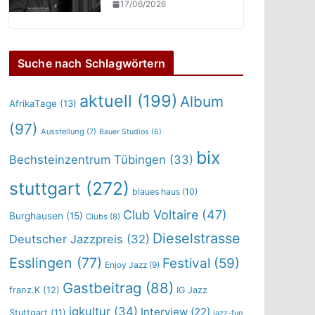
17/06/2026
Suche nach Schlagwörtern
aktuell
(199)
Album
AfrikaTage
(13)
(97)
Ausstellung
(7)
Bauer Studios
(6)
bix
Bechsteinzentrum Tübingen
(33)
stuttgart
(272)
blaues haus
(10)
Club Voltaire
(47)
Burghausen
(15)
Clubs
(8)
Dieselstrasse
Deutscher Jazzpreis
(32)
Esslingen
(77)
Festival
(59)
Enjoy Jazz
(9)
Gastbeitrag
(88)
franz.K
(12)
IG Jazz
igkultur
(34)
Interview
(22)
Stuttgart
(11)
jazz-fun