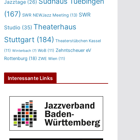
Sudhaus Tuebingen
Jazztage
(26)
(167)
SWR
SWR NEWJazz Meeting
(13)
Theaterhaus
Studio
(35)
Stuttgart
(184)
Theaterstübchen Kassel
Zehntscheuer eV
(11)
WoB
(11)
Winterbach
(7)
Rottenburg
(18)
ZWE Wien
(11)
Interessante Links