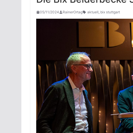
05/11/2024
RainerOrtag
aktuell
,
bix stuttgart