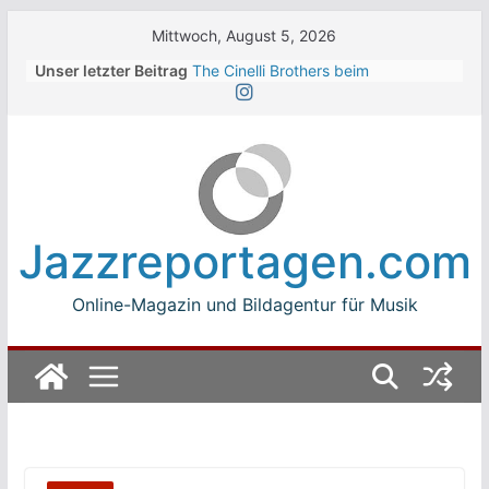
Skip
Mittwoch, August 5, 2026
to
Unser letzter Beitrag
The Cinelli Brothers beim
content
Winterbach Zeltspektakel 2026
Jean-Michel Jarre bei den jazz open
Modena auf der Piazza Roma 2026
Beth Hart
Luca Carboni bei den jazz open
Modena auf der Piazza Roma 2026
The Boss Hoss bei den KSK Music
Jazzreportagen.com
Open Ludwigsburg 2026
Online-Magazin und Bildagentur für Musik