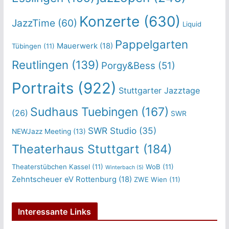
Konzerte
(630)
JazzTime
(60)
Liquid
Pappelgarten
Mauerwerk
(18)
Tübingen
(11)
Reutlingen
(139)
Porgy&Bess
(51)
Portraits
(922)
Stuttgarter Jazztage
Sudhaus Tuebingen
(167)
(26)
SWR
SWR Studio
(35)
NEWJazz Meeting
(13)
Theaterhaus Stuttgart
(184)
Theaterstübchen Kassel
(11)
WoB
(11)
Winterbach
(5)
Zehntscheuer eV Rottenburg
(18)
ZWE Wien
(11)
Interessante Links