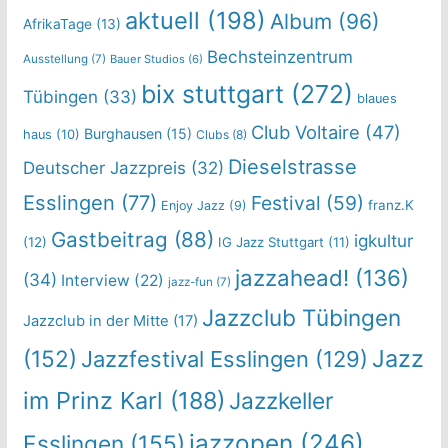
aktuell
(198)
Album
(96)
AfrikaTage
(13)
Bechsteinzentrum
Ausstellung
(7)
Bauer Studios
(6)
bix stuttgart
(272)
Tübingen
(33)
blaues
Club Voltaire
(47)
Burghausen
(15)
haus
(10)
Clubs
(8)
Dieselstrasse
Deutscher Jazzpreis
(32)
Esslingen
(77)
Festival
(59)
franz.K
Enjoy Jazz
(9)
Gastbeitrag
(88)
igkultur
(12)
IG Jazz Stuttgart
(11)
jazzahead!
(136)
(34)
Interview
(22)
jazz-fun
(7)
Jazzclub Tübingen
Jazzclub in der Mitte
(17)
Jazz
(152)
Jazzfestival Esslingen
(129)
im Prinz Karl
(188)
Jazzkeller
jazzopen
(246)
Esslingen
(155)