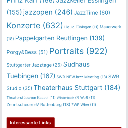
Prinz Karl
(188)
Jazzkeller Esslingen
jazzopen
(246)
(155)
JazzTime
(60)
Konzerte
(632)
Mauerwerk
Liquid Tübingen
(11)
Pappelgarten Reutlingen
(139)
(18)
Portraits
(922)
Porgy&Bess
(51)
Sudhaus
Stuttgarter Jazztage
(26)
Tuebingen
(167)
SWR
SWR NEWJazz Meeting
(13)
Theaterhaus Stuttgart
(184)
Studio
(35)
Theaterstübchen Kassel
(11)
WoB
(11)
Winterbach
(7)
Zehntscheuer eV Rottenburg
(18)
ZWE Wien
(11)
Interessante Links