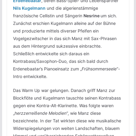
Erdenebaatar
, deren Bass-Spiel- und Lebenspartner
Nils Kugelmann
und die algerienstämmige
französische Cellistin und Sängerin
Nesrine
um sich.
Zunächst erschien Kugelmann alleine auf der Bühne
und produzierte mittels diverser Pfeifen ein
Vogelgezwitscher in das sich Manz mit Sax-Phrasen
aus dem Hintergrund sukzessive einbrachte.
Schließlich entwickelte sich daraus ein
Kontrabass/Saxophon-Duo, das sich bald durch
Erdenebaatar’s Pianoeinsatz zum „
Frühsommerseele
“-
Intro entwickelte.
Das Warm Up war gelungen. Danach griff Manz zur
Blockflöte und Kugelmann tauschte seinen Kontrabass
gegen eine Kontra-Alt-Klarinette. Was folgte waren
„
herzzerreißende Melodien
“, wie Manz diese
bezeichnete. In der Tat wirkten diese wie musikalische
Widerspiegelungen von weiten Landschaften, blauem
Himmel und vorüberziehenden Schönwetterwolken.