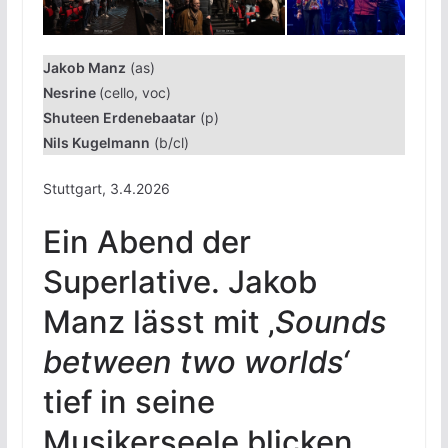
Jakob Manz
(as)
Nesrine
(cello, voc)
Shuteen Erdenebaatar
(p)
Nils Kugelmann
(b/cl)
Stuttgart, 3.4.2026
Ein Abend der
Superlative. Jakob
Manz lässt mit ‚
Sounds
between two worlds‘
tief in seine
Musikerseele blicken