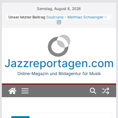
Skip
Samstag, August 8, 2026
to
Unser letzter Beitrag
Soulcrane – Matthias Schwengler –
content
Dark
Beth Hart beim Winterbach
Zeltspektakel 2026
Walter Trout Band beim Winterbach
Zeltspektakel 2026
The Cinelli Brothers beim
Winterbach Zeltspektakel 2026
Jazzreportagen.com
Jean-Michel Jarre bei den jazz open
Modena auf der Piazza Roma 2026
Online-Magazin und Bildagentur für Musik