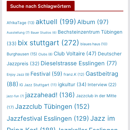
Suche nach Schlagwörtern
aktuell
(199)
Album
(97)
AfrikaTage
(13)
Bechsteinzentrum Tübingen
Ausstellung
(7)
Bauer Studios
(6)
bix stuttgart
(272)
(33)
blaues haus
(10)
Club Voltaire
(47)
Deutscher
Burghausen
(15)
Clubs
(8)
Dieselstrasse Esslingen
(77)
Jazzpreis
(32)
Gastbeitrag
Festival
(59)
franz.K
(12)
Enjoy Jazz
(9)
(88)
igkultur
(34)
Interview
(22)
IG Jazz Stuttgart
(11)
jazzahead!
(136)
Jazzclub in der Mitte
jazz-fun
(7)
Jazzclub Tübingen
(152)
(17)
Jazz im
Jazzfestival Esslingen
(129)