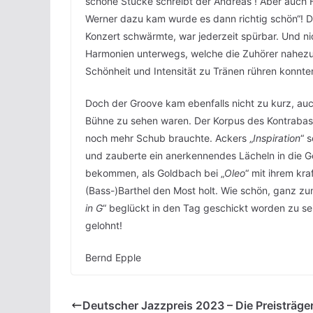
schöne Stücke schreibt der Andreas“! Aber auch Fr
Werner dazu kam wurde es dann richtig schön“! 
Konzert schwärmte, war jederzeit spürbar. Und n
Harmonien unterwegs, welche die Zuhörer nahezu 
Schönheit und Intensität zu Tränen rühren konnte
Doch der Groove kam ebenfalls nicht zu kurz, au
Bühne zu sehen waren. Der Korpus des Kontraba
noch mehr Schub brauchte. Ackers „
Inspiration
“ 
und zauberte ein anerkennendes Lächeln in die 
bekommen, als Goldbach bei „
Oleo
“ mit ihrem kr
(Bass-)Barthel den Most holt. Wie schön, ganz zu
in G
“ beglückt in den Tag geschickt worden zu s
gelohnt!
Bernd Epple
Deutscher Jazzpreis 2023 – Die Preisträge