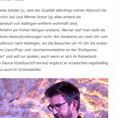
was lokaler zu, was der Qualität allerdings keinen Abbruch tat.
ncke
(as) und
Werner Acker
(g) alles andere als
teinwurf von Aidlingen entfernt wohnhaft sind,
 Anfahrt am frühen Morgen anstand. Werner darf man wohl als
solche Herausforderungen nicht: Am Vorabend um zwei Uhr vom
ufbruch nach Aidlingen, wo die Besucher um 10 Uhr die ersten
rre (Jazz/Pop) und Jazzharmonielehre an der Stuttgarter
en
“ und will nur spielen, auch wenn er sich im Ruhestand
 Deuce (Goldbach/Francke) ergänzt er inzwischen regelmäßig
o auch im Schlosskeller.