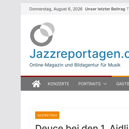
Skip
Unser letzter Beitrag
T
Donnerstag, August 6, 2026
to
W
J
content
M
B
L
M
Jazzreportagen.
T
O
Online-Magazin und Bildagentur für Musik
KONZERTE
PORTRAITS
GASTB
GASTBEITRAG
Deuce bei den 1. Aid