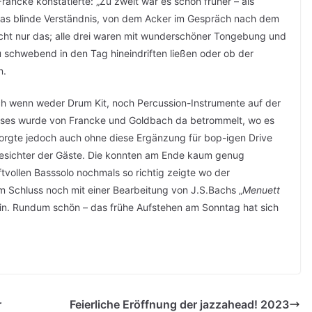
ancke konstatierte: „Zu zweit war es schön früher – als
Das blinde Verständnis, von dem Acker im Gespräch nach dem
icht nur das; alle drei waren mit wunderschöner Tongebung und
schwebend in den Tag hineindriften ließen oder ob der
n.
ch wenn weder Drum Kit, noch Percussion-Instrumente auf der
sses wurde von Francke und Goldbach da betrommelt, wo es
sorgte jedoch auch ohne diese Ergänzung für bop-igen Drive
Gesichter der Gäste. Die konnten am Ende kaum genug
aftvollen Basssolo nochmals so richtig zeigte wo der
m Schluss noch mit einer Bearbeitung von J.S.Bachs „
Menuett
ein. Rundum schön – das frühe Aufstehen am Sonntag hat sich
r
Feierliche Eröffnung der jazzahead! 2023