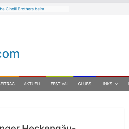
he Cinelli Brothers beim
interbach Zeltspektakel 2026
ean-Michel Jarre bei den jazz open
odena auf der Piazza Roma 2026
eth Hart
uca Carboni bei den jazz open
odena auf der Piazza Roma 2026
com
he Boss Hoss bei den KSK Music
pen Ludwigsburg 2026
EITRAG
AKTUELL
FESTIVAL
CLUBS
LINKS
linger Heckengäu-