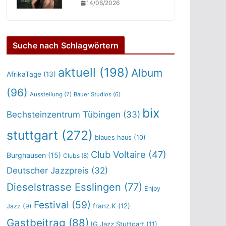
14/06/2026
Suche nach Schlagwörtern
aktuell
(198)
Album
AfrikaTage
(13)
(96)
Ausstellung
(7)
Bauer Studios
(6)
bix
Bechsteinzentrum Tübingen
(33)
stuttgart
(272)
blaues haus
(10)
Club Voltaire
(47)
Burghausen
(15)
Clubs
(8)
Deutscher Jazzpreis
(32)
Dieselstrasse Esslingen
(77)
Enjoy
Festival
(59)
franz.K
(12)
Jazz
(9)
Gastbeitrag
(88)
IG Jazz Stuttgart
(11)