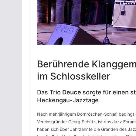
Berührende Klanggemä
im Schlosskeller
Das Trio
Deuce
sorgte für einen s
Heckengäu-Jazztage
Nach mehrjährigem Dornröschen-Schlaf, bedingt d
Vereinsgründer Georg Schütz, ist das
J
azz
F
oru
haben sich über Jahrzehnte die Granden des Jaz