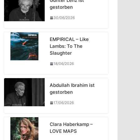
Günter Lenz ist
gestorben
30/06/2026
EMPIRICAL – Like
Lambs: To The
Slaughter
18/06/2026
Abdullah Ibrahim ist
gestorben
17/06/2026
Clara Haberkamp –
LOVE MAPS