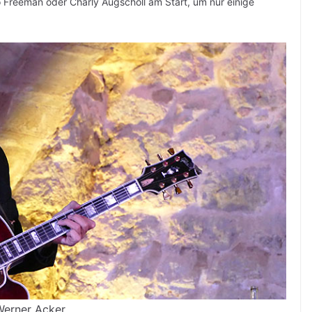
co Freeman oder Charly Augschöll am Start, um nur einige
erner Acker