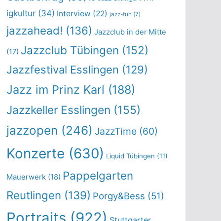
igkultur
(34)
Interview
(22)
jazz-fun
(7)
jazzahead!
(136)
Jazzclub in der Mitte
Jazzclub Tübingen
(152)
(17)
Jazzfestival Esslingen
(129)
Jazz im Prinz Karl
(188)
Jazzkeller Esslingen
(155)
jazzopen
(246)
JazzTime
(60)
Konzerte
(630)
Liquid Tübingen
(11)
Pappelgarten
Mauerwerk
(18)
Reutlingen
(139)
Porgy&Bess
(51)
Portraits
(922)
Stuttgarter