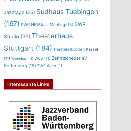
Sudhaus Tuebingen
Jazztage
(26)
(167)
SWR
SWR NEWJazz Meeting
(13)
Theaterhaus
Studio
(35)
Stuttgart
(184)
Theaterstübchen Kassel
Zehntscheuer eV
(11)
WoB
(11)
Winterbach
(5)
Rottenburg
(18)
ZWE Wien
(11)
Interessante Links