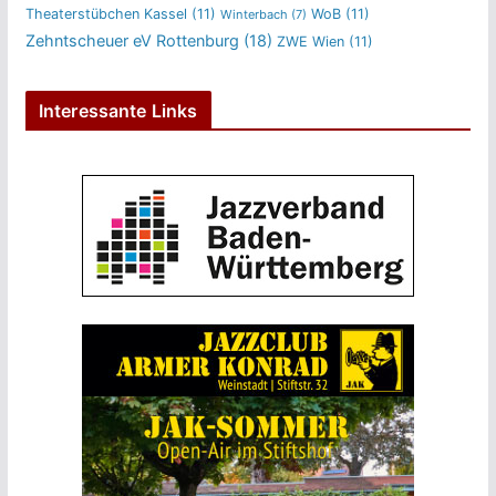
Theaterstübchen Kassel
(11)
WoB
(11)
Winterbach
(7)
Zehntscheuer eV Rottenburg
(18)
ZWE Wien
(11)
Interessante Links