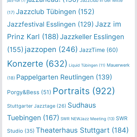
Jazzclub in der Mitte
jazz-fun
(7)
Jazzclub Tübingen
(152)
(17)
Jazz im
Jazzfestival Esslingen
(129)
Prinz Karl
(188)
Jazzkeller Esslingen
jazzopen
(246)
(155)
JazzTime
(60)
Konzerte
(632)
Mauerwerk
Liquid Tübingen
(11)
Pappelgarten Reutlingen
(139)
(18)
Portraits
(922)
Porgy&Bess
(51)
Sudhaus
Stuttgarter Jazztage
(26)
Tuebingen
(167)
SWR
SWR NEWJazz Meeting
(13)
Theaterhaus Stuttgart
(184)
Studio
(35)