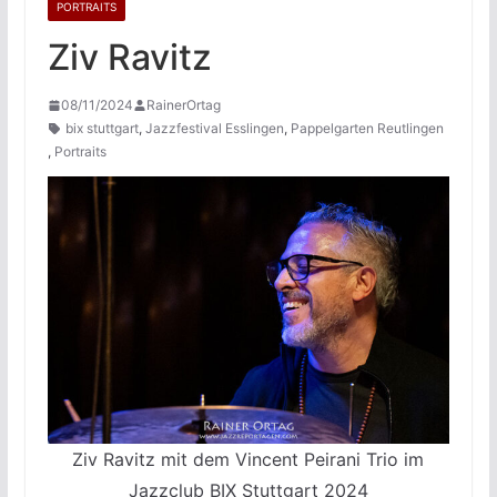
PORTRAITS
Ziv Ravitz
08/11/2024
RainerOrtag
bix stuttgart
,
Jazzfestival Esslingen
,
Pappelgarten Reutlingen
,
Portraits
Ziv Ravitz mit dem Vincent Peirani Trio im
Jazzclub BIX Stuttgart 2024