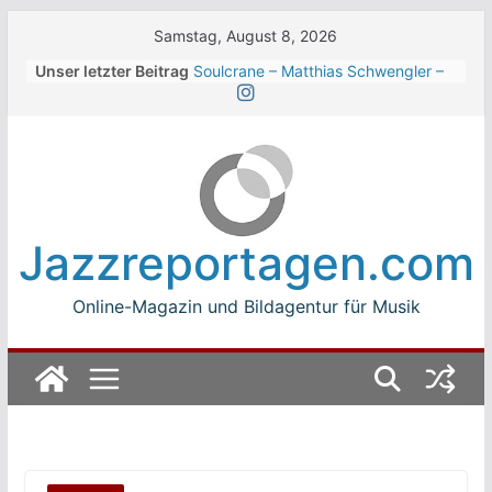
Skip
Samstag, August 8, 2026
to
Unser letzter Beitrag
Soulcrane – Matthias Schwengler –
content
Dark
Beth Hart beim Winterbach
Zeltspektakel 2026
Walter Trout Band beim Winterbach
Zeltspektakel 2026
The Cinelli Brothers beim
Winterbach Zeltspektakel 2026
Jazzreportagen.com
Jean-Michel Jarre bei den jazz open
Modena auf der Piazza Roma 2026
Online-Magazin und Bildagentur für Musik