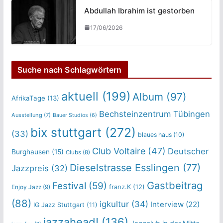
Abdullah Ibrahim ist gestorben
17/06/2026
Suche nach Schlagwörtern
aktuell
(199)
Album
(97)
AfrikaTage
(13)
Bechsteinzentrum Tübingen
Ausstellung
(7)
Bauer Studios
(6)
bix stuttgart
(272)
(33)
blaues haus
(10)
Club Voltaire
(47)
Deutscher
Burghausen
(15)
Clubs
(8)
Dieselstrasse Esslingen
(77)
Jazzpreis
(32)
Gastbeitrag
Festival
(59)
franz.K
(12)
Enjoy Jazz
(9)
(88)
igkultur
(34)
Interview
(22)
IG Jazz Stuttgart
(11)
jazzahead!
(136)