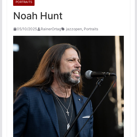
PORTRAITS
Noah Hunt
05/10/2025
RainerOrtag
jazzopen
,
Portraits