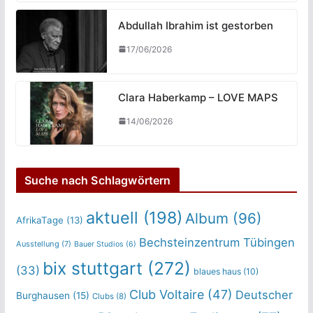
Abdullah Ibrahim ist gestorben
17/06/2026
Clara Haberkamp – LOVE MAPS
14/06/2026
Suche nach Schlagwörtern
aktuell
(198)
Album
(96)
AfrikaTage
(13)
Bechsteinzentrum Tübingen
Ausstellung
(7)
Bauer Studios
(6)
bix stuttgart
(272)
(33)
blaues haus
(10)
Club Voltaire
(47)
Deutscher
Burghausen
(15)
Clubs
(8)