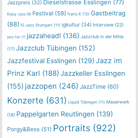
Dieselstrasse Esslingen
(77)
Jazzpreis
(32)
Gastbeitrag
Festival
(59)
franz.K
(12)
Enjoy Jazz
(9)
(88)
igkultur
(34)
Interview
(22)
IG Jazz Stuttgart
(11)
jazzahead!
(136)
Jazzclub in der Mitte
jazz-fun
(7)
Jazzclub Tübingen
(152)
(17)
Jazz im
Jazzfestival Esslingen
(129)
Prinz Karl
(188)
Jazzkeller Esslingen
jazzopen
(246)
(155)
JazzTime
(60)
Konzerte
(631)
Mauerwerk
Liquid Tübingen
(11)
Pappelgarten Reutlingen
(139)
(18)
Portraits
(922)
Porgy&Bess
(51)