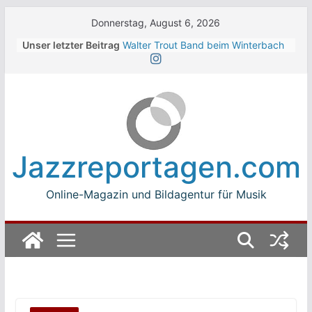
Skip
Donnerstag, August 6, 2026
to
Unser letzter Beitrag
Walter Trout Band beim Winterbach
content
Zeltspektakel 2026
The Cinelli Brothers beim
Winterbach Zeltspektakel 2026
Jean-Michel Jarre bei den jazz open
Modena auf der Piazza Roma 2026
Beth Hart
Luca Carboni bei den jazz open
Jazzreportagen.com
Modena auf der Piazza Roma 2026
Online-Magazin und Bildagentur für Musik