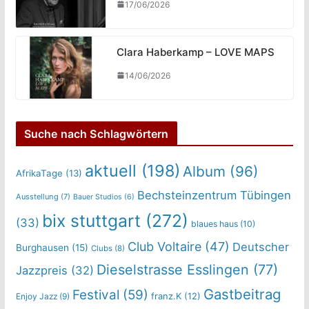
17/06/2026
Clara Haberkamp – LOVE MAPS
14/06/2026
Suche nach Schlagwörtern
aktuell
(198)
Album
(96)
AfrikaTage
(13)
Bechsteinzentrum Tübingen
Ausstellung
(7)
Bauer Studios
(6)
bix stuttgart
(272)
(33)
blaues haus
(10)
Club Voltaire
(47)
Deutscher
Burghausen
(15)
Clubs
(8)
Dieselstrasse Esslingen
(77)
Jazzpreis
(32)
Gastbeitrag
Festival
(59)
franz.K
(12)
Enjoy Jazz
(9)