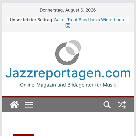
Skip
Donnerstag, August 6, 2026
to
Unser letzter Beitrag
Walter Trout Band beim Winterbach
content
Zeltspektakel 2026
The Cinelli Brothers beim
Winterbach Zeltspektakel 2026
Jean-Michel Jarre bei den jazz open
Modena auf der Piazza Roma 2026
Beth Hart
Luca Carboni bei den jazz open
Jazzreportagen.com
Modena auf der Piazza Roma 2026
Online-Magazin und Bildagentur für Musik