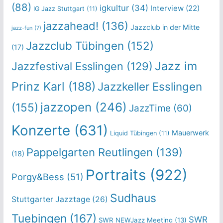
(88)
igkultur
(34)
Interview
(22)
IG Jazz Stuttgart
(11)
jazzahead!
(136)
Jazzclub in der Mitte
jazz-fun
(7)
Jazzclub Tübingen
(152)
(17)
Jazz im
Jazzfestival Esslingen
(129)
Prinz Karl
(188)
Jazzkeller Esslingen
jazzopen
(246)
(155)
JazzTime
(60)
Konzerte
(631)
Mauerwerk
Liquid Tübingen
(11)
Pappelgarten Reutlingen
(139)
(18)
Portraits
(922)
Porgy&Bess
(51)
Sudhaus
Stuttgarter Jazztage
(26)
Tuebingen
(167)
SWR
SWR NEWJazz Meeting
(13)