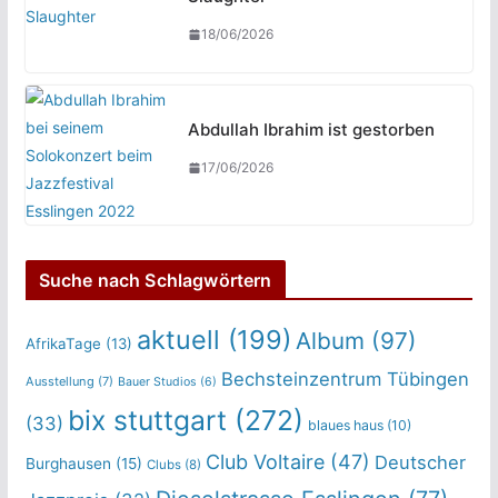
18/06/2026
Abdullah Ibrahim ist gestorben
17/06/2026
Suche nach Schlagwörtern
aktuell
(199)
Album
(97)
AfrikaTage
(13)
Bechsteinzentrum Tübingen
Ausstellung
(7)
Bauer Studios
(6)
bix stuttgart
(272)
(33)
blaues haus
(10)
Club Voltaire
(47)
Deutscher
Burghausen
(15)
Clubs
(8)