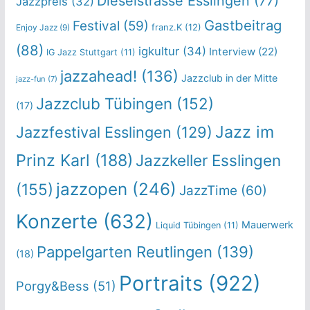
Dieselstrasse Esslingen
(77)
Jazzpreis
(32)
Gastbeitrag
Festival
(59)
franz.K
(12)
Enjoy Jazz
(9)
(88)
igkultur
(34)
Interview
(22)
IG Jazz Stuttgart
(11)
jazzahead!
(136)
Jazzclub in der Mitte
jazz-fun
(7)
Jazzclub Tübingen
(152)
(17)
Jazz im
Jazzfestival Esslingen
(129)
Prinz Karl
(188)
Jazzkeller Esslingen
jazzopen
(246)
(155)
JazzTime
(60)
Konzerte
(632)
Mauerwerk
Liquid Tübingen
(11)
Pappelgarten Reutlingen
(139)
(18)
Portraits
(922)
Porgy&Bess
(51)