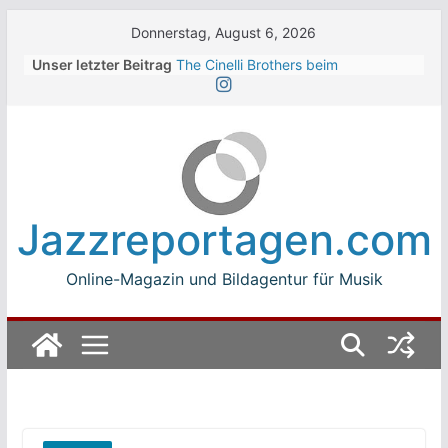
Skip
Donnerstag, August 6, 2026
to
Unser letzter Beitrag
The Cinelli Brothers beim
content
Winterbach Zeltspektakel 2026
Jean-Michel Jarre bei den jazz open
Modena auf der Piazza Roma 2026
Beth Hart
Luca Carboni bei den jazz open
Modena auf der Piazza Roma 2026
The Boss Hoss bei den KSK Music
Jazzreportagen.com
Open Ludwigsburg 2026
Online-Magazin und Bildagentur für Musik