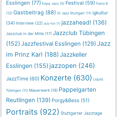
Esslingen
(77)
Festival
(59)
franz.K
Enjoy Jazz
(9)
Gastbeitrag
(88)
igkultur
(12)
IG Jazz Stuttgart
(11)
jazzahead!
(136)
(34)
Interview
(22)
jazz-fun
(7)
Jazzclub Tübingen
Jazzclub in der Mitte
(17)
Jazz
(152)
Jazzfestival Esslingen
(129)
im Prinz Karl
(188)
Jazzkeller
jazzopen
(246)
Esslingen
(155)
Konzerte
(630)
JazzTime
(60)
Liquid
Pappelgarten
Mauerwerk
(18)
Tübingen
(11)
Reutlingen
(139)
Porgy&Bess
(51)
Portraits
(922)
Stuttgarter Jazztage