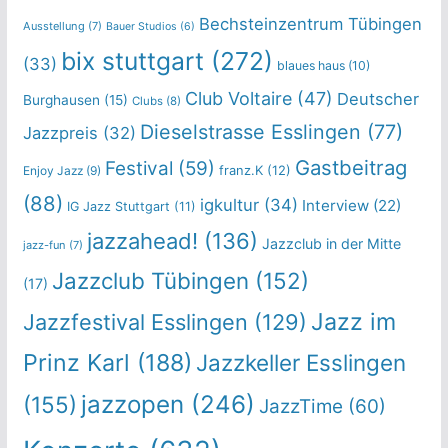
Bechsteinzentrum Tübingen
Ausstellung
(7)
Bauer Studios
(6)
bix stuttgart
(272)
(33)
blaues haus
(10)
Club Voltaire
(47)
Deutscher
Burghausen
(15)
Clubs
(8)
Dieselstrasse Esslingen
(77)
Jazzpreis
(32)
Gastbeitrag
Festival
(59)
franz.K
(12)
Enjoy Jazz
(9)
(88)
igkultur
(34)
Interview
(22)
IG Jazz Stuttgart
(11)
jazzahead!
(136)
Jazzclub in der Mitte
jazz-fun
(7)
Jazzclub Tübingen
(152)
(17)
Jazz im
Jazzfestival Esslingen
(129)
Prinz Karl
(188)
Jazzkeller Esslingen
jazzopen
(246)
(155)
JazzTime
(60)