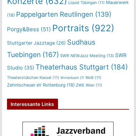
Konzerte
(632)
Mauerwerk
Liquid Tübingen
(11)
Pappelgarten Reutlingen
(139)
(18)
Portraits
(922)
Porgy&Bess
(51)
Sudhaus
Stuttgarter Jazztage
(26)
Tuebingen
(167)
SWR
SWR NEWJazz Meeting
(13)
Theaterhaus Stuttgart
(184)
Studio
(35)
Theaterstübchen Kassel
(11)
WoB
(11)
Winterbach
(7)
Zehntscheuer eV Rottenburg
(18)
ZWE Wien
(11)
Interessante Links