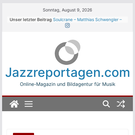
Skip
Sonntag, August 9, 2026
to
Unser letzter Beitrag
Soulcrane – Matthias Schwengler –
content
Dark
Beth Hart beim Winterbach
Zeltspektakel 2026
Walter Trout Band beim Winterbach
Zeltspektakel 2026
The Cinelli Brothers beim
Winterbach Zeltspektakel 2026
Jazzreportagen.com
Jean-Michel Jarre bei den jazz open
Modena auf der Piazza Roma 2026
Online-Magazin und Bildagentur für Musik