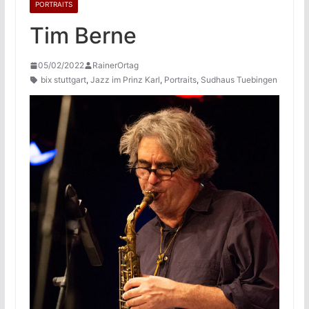
PORTRAITS
Tim Berne
05/02/2022
RainerOrtag
bix stuttgart
,
Jazz im Prinz Karl
,
Portraits
,
Sudhaus Tuebingen