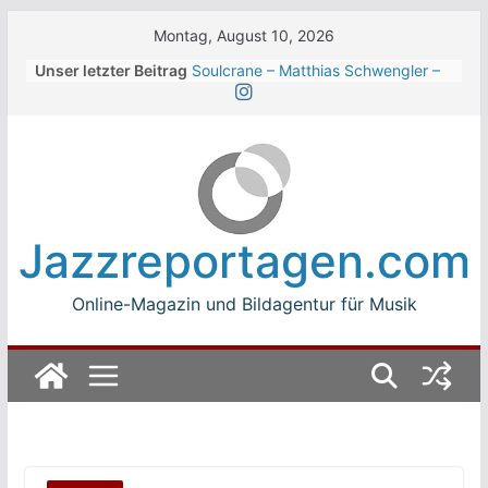
Skip
Montag, August 10, 2026
to
Unser letzter Beitrag
Soulcrane – Matthias Schwengler –
content
Dark
Beth Hart beim Winterbach
Zeltspektakel 2026
Walter Trout Band beim Winterbach
Zeltspektakel 2026
The Cinelli Brothers beim
Winterbach Zeltspektakel 2026
Jazzreportagen.com
Jean-Michel Jarre bei den jazz open
Modena auf der Piazza Roma 2026
Online-Magazin und Bildagentur für Musik