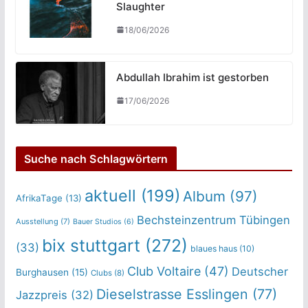
Slaughter
18/06/2026
Abdullah Ibrahim ist gestorben
17/06/2026
Suche nach Schlagwörtern
aktuell
(199)
Album
(97)
AfrikaTage
(13)
Bechsteinzentrum Tübingen
Ausstellung
(7)
Bauer Studios
(6)
bix stuttgart
(272)
(33)
blaues haus
(10)
Club Voltaire
(47)
Deutscher
Burghausen
(15)
Clubs
(8)
Dieselstrasse Esslingen
(77)
Jazzpreis
(32)