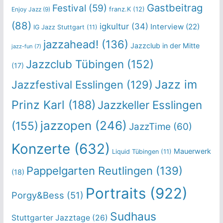
Gastbeitrag
Festival
(59)
franz.K
(12)
Enjoy Jazz
(9)
(88)
igkultur
(34)
Interview
(22)
IG Jazz Stuttgart
(11)
jazzahead!
(136)
Jazzclub in der Mitte
jazz-fun
(7)
Jazzclub Tübingen
(152)
(17)
Jazz im
Jazzfestival Esslingen
(129)
Prinz Karl
(188)
Jazzkeller Esslingen
jazzopen
(246)
(155)
JazzTime
(60)
Konzerte
(632)
Mauerwerk
Liquid Tübingen
(11)
Pappelgarten Reutlingen
(139)
(18)
Portraits
(922)
Porgy&Bess
(51)
Sudhaus
Stuttgarter Jazztage
(26)