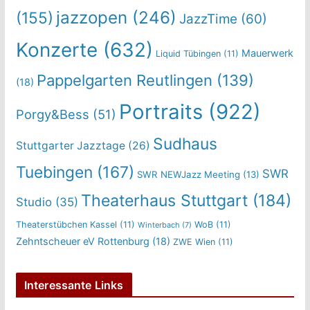
jazzopen
(246)
(155)
JazzTime
(60)
Konzerte
(632)
Mauerwerk
Liquid Tübingen
(11)
Pappelgarten Reutlingen
(139)
(18)
Portraits
(922)
Porgy&Bess
(51)
Sudhaus
Stuttgarter Jazztage
(26)
Tuebingen
(167)
SWR
SWR NEWJazz Meeting
(13)
Theaterhaus Stuttgart
(184)
Studio
(35)
Theaterstübchen Kassel
(11)
WoB
(11)
Winterbach
(7)
Zehntscheuer eV Rottenburg
(18)
ZWE Wien
(11)
Interessante Links