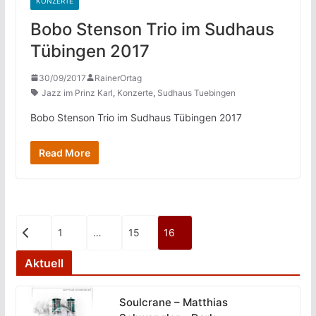
KONZERTE
Bobo Stenson Trio im Sudhaus
Tübingen 2017
30/09/2017
RainerOrtag
Jazz im Prinz Karl
,
Konzerte
,
Sudhaus Tuebingen
Bobo Stenson Trio im Sudhaus Tübingen 2017
Read More
Seitennummerierung
1
…
15
16
der
Aktuell
Beiträge
Soulcrane – Matthias