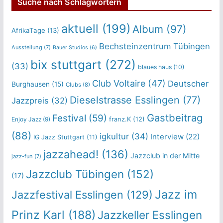
Suche nach Schlagwörtern
aktuell
(199)
Album
(97)
AfrikaTage
(13)
Bechsteinzentrum Tübingen
Ausstellung
(7)
Bauer Studios
(6)
bix stuttgart
(272)
(33)
blaues haus
(10)
Club Voltaire
(47)
Deutscher
Burghausen
(15)
Clubs
(8)
Dieselstrasse Esslingen
(77)
Jazzpreis
(32)
Gastbeitrag
Festival
(59)
franz.K
(12)
Enjoy Jazz
(9)
(88)
igkultur
(34)
Interview
(22)
IG Jazz Stuttgart
(11)
jazzahead!
(136)
Jazzclub in der Mitte
jazz-fun
(7)
Jazzclub Tübingen
(152)
(17)
Jazz im
Jazzfestival Esslingen
(129)
Prinz Karl
(188)
Jazzkeller Esslingen