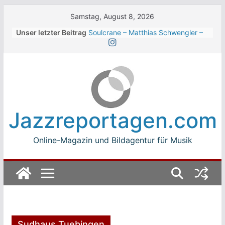
Skip
Samstag, August 8, 2026
to
Unser letzter Beitrag
Soulcrane – Matthias Schwengler –
content
Dark
Beth Hart beim Winterbach
Zeltspektakel 2026
Walter Trout Band beim Winterbach
Zeltspektakel 2026
The Cinelli Brothers beim
Winterbach Zeltspektakel 2026
Jazzreportagen.com
Jean-Michel Jarre bei den jazz open
Modena auf der Piazza Roma 2026
Online-Magazin und Bildagentur für Musik
Sudhaus Tuebingen