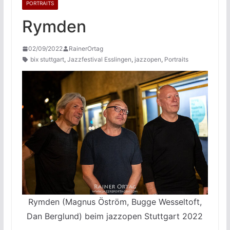
PORTRAITS
Rymden
02/09/2022
RainerOrtag
bix stuttgart
,
Jazzfestival Esslingen
,
jazzopen
,
Portraits
Rymden (Magnus Öström, Bugge Wesseltoft,
Dan Berglund) beim jazzopen Stuttgart 2022