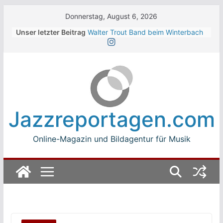
Skip
Donnerstag, August 6, 2026
to
Unser letzter Beitrag
Walter Trout Band beim Winterbach
content
Zeltspektakel 2026
The Cinelli Brothers beim
Winterbach Zeltspektakel 2026
Jean-Michel Jarre bei den jazz open
Modena auf der Piazza Roma 2026
Beth Hart
Luca Carboni bei den jazz open
Jazzreportagen.com
Modena auf der Piazza Roma 2026
Online-Magazin und Bildagentur für Musik