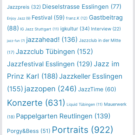
Dieselstrasse Esslingen
(77)
Jazzpreis
(32)
Gastbeitrag
Festival
(59)
franz.K
(12)
Enjoy Jazz
(9)
(88)
igkultur
(34)
Interview
(22)
IG Jazz Stuttgart
(11)
jazzahead!
(136)
Jazzclub in der Mitte
jazz-fun
(7)
Jazzclub Tübingen
(152)
(17)
Jazz im
Jazzfestival Esslingen
(129)
Prinz Karl
(188)
Jazzkeller Esslingen
jazzopen
(246)
(155)
JazzTime
(60)
Konzerte
(631)
Mauerwerk
Liquid Tübingen
(11)
Pappelgarten Reutlingen
(139)
(18)
Portraits
(922)
Porgy&Bess
(51)