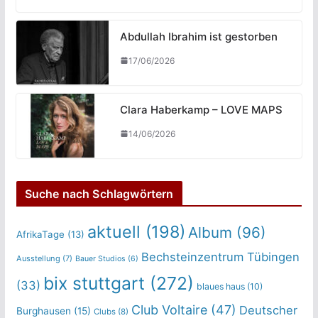
Abdullah Ibrahim ist gestorben
17/06/2026
Clara Haberkamp – LOVE MAPS
14/06/2026
Suche nach Schlagwörtern
aktuell
(198)
Album
(96)
AfrikaTage
(13)
Bechsteinzentrum Tübingen
Ausstellung
(7)
Bauer Studios
(6)
bix stuttgart
(272)
(33)
blaues haus
(10)
Club Voltaire
(47)
Deutscher
Burghausen
(15)
Clubs
(8)