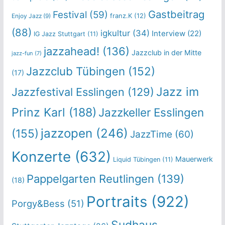
Gastbeitrag
Festival
(59)
franz.K
(12)
Enjoy Jazz
(9)
(88)
igkultur
(34)
Interview
(22)
IG Jazz Stuttgart
(11)
jazzahead!
(136)
Jazzclub in der Mitte
jazz-fun
(7)
Jazzclub Tübingen
(152)
(17)
Jazz im
Jazzfestival Esslingen
(129)
Prinz Karl
(188)
Jazzkeller Esslingen
jazzopen
(246)
(155)
JazzTime
(60)
Konzerte
(632)
Mauerwerk
Liquid Tübingen
(11)
Pappelgarten Reutlingen
(139)
(18)
Portraits
(922)
Porgy&Bess
(51)
Sudhaus