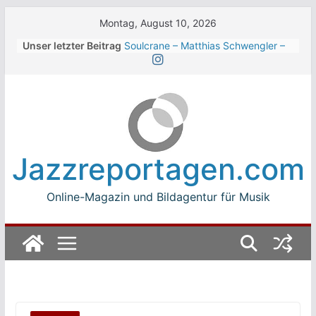
Skip
Montag, August 10, 2026
to
Unser letzter Beitrag
Soulcrane – Matthias Schwengler –
content
Dark
Beth Hart beim Winterbach
Zeltspektakel 2026
Walter Trout Band beim Winterbach
Zeltspektakel 2026
The Cinelli Brothers beim
Winterbach Zeltspektakel 2026
Jazzreportagen.com
Jean-Michel Jarre bei den jazz open
Modena auf der Piazza Roma 2026
Online-Magazin und Bildagentur für Musik