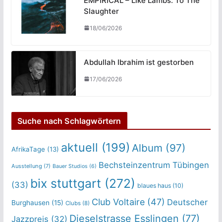
EMPIRICAL – Like Lambs: To The
Slaughter
18/06/2026
Abdullah Ibrahim ist gestorben
17/06/2026
Suche nach Schlagwörtern
aktuell
(199)
Album
(97)
AfrikaTage
(13)
Bechsteinzentrum Tübingen
Ausstellung
(7)
Bauer Studios
(6)
bix stuttgart
(272)
(33)
blaues haus
(10)
Club Voltaire
(47)
Deutscher
Burghausen
(15)
Clubs
(8)
Dieselstrasse Esslingen
(77)
Jazzpreis
(32)