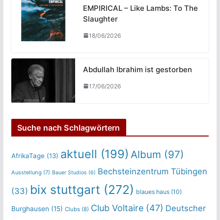
EMPIRICAL – Like Lambs: To The
Slaughter
18/06/2026
Abdullah Ibrahim ist gestorben
17/06/2026
Suche nach Schlagwörtern
aktuell
(199)
Album
(97)
AfrikaTage
(13)
Bechsteinzentrum Tübingen
Ausstellung
(7)
Bauer Studios
(6)
bix stuttgart
(272)
(33)
blaues haus
(10)
Club Voltaire
(47)
Deutscher
Burghausen
(15)
Clubs
(8)