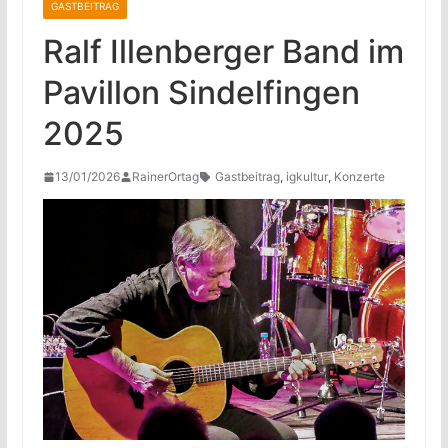
GASTBEITRAG
Ralf Illenberger Band im
Pavillon Sindelfingen
2025
13/01/2026
RainerOrtag
Gastbeitrag
,
igkultur
,
Konzerte