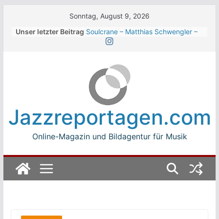
Skip
Sonntag, August 9, 2026
to
Unser letzter Beitrag
Soulcrane – Matthias Schwengler –
content
Dark
Beth Hart beim Winterbach
Zeltspektakel 2026
Walter Trout Band beim Winterbach
Zeltspektakel 2026
The Cinelli Brothers beim
Winterbach Zeltspektakel 2026
Jazzreportagen.com
Jean-Michel Jarre bei den jazz open
Modena auf der Piazza Roma 2026
Online-Magazin und Bildagentur für Musik