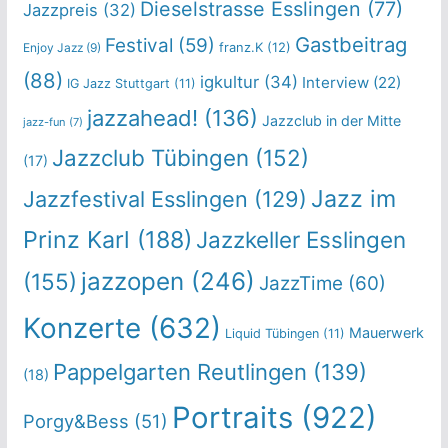
Dieselstrasse Esslingen
(77)
Jazzpreis
(32)
Gastbeitrag
Festival
(59)
franz.K
(12)
Enjoy Jazz
(9)
(88)
igkultur
(34)
Interview
(22)
IG Jazz Stuttgart
(11)
jazzahead!
(136)
Jazzclub in der Mitte
jazz-fun
(7)
Jazzclub Tübingen
(152)
(17)
Jazz im
Jazzfestival Esslingen
(129)
Prinz Karl
(188)
Jazzkeller Esslingen
jazzopen
(246)
(155)
JazzTime
(60)
Konzerte
(632)
Mauerwerk
Liquid Tübingen
(11)
Pappelgarten Reutlingen
(139)
(18)
Portraits
(922)
Porgy&Bess
(51)