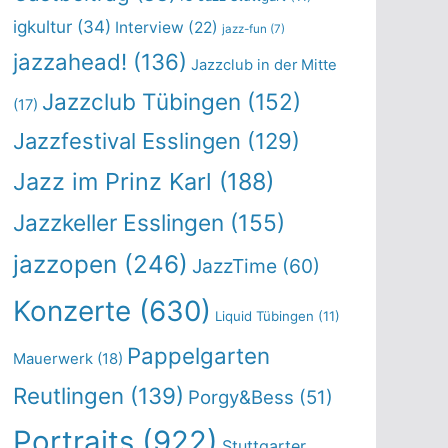
igkultur
(34)
Interview
(22)
jazz-fun
(7)
jazzahead!
(136)
Jazzclub in der Mitte
Jazzclub Tübingen
(152)
(17)
Jazzfestival Esslingen
(129)
Jazz im Prinz Karl
(188)
Jazzkeller Esslingen
(155)
jazzopen
(246)
JazzTime
(60)
Konzerte
(630)
Liquid Tübingen
(11)
Pappelgarten
Mauerwerk
(18)
Reutlingen
(139)
Porgy&Bess
(51)
Portraits
(922)
Stuttgarter