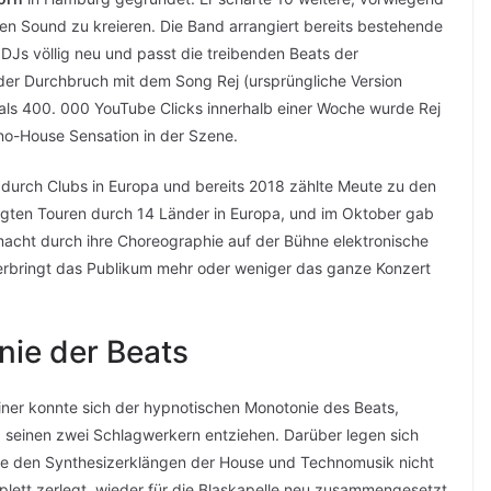
uen Sound zu kreieren. Die Band arrangiert bereits bestehende
s völlig neu und passt die treibenden Beats der
 der Durchbruch mit dem Song Rej (ursprüngliche Version
ls 400. 000 YouTube Clicks innerhalb einer Woche wurde Rej
no-House Sensation in der Szene.
 durch Clubs in Europa und bereits 2018 zählte Meute zu den
lgten Touren durch 14 Länder in Europa, und im Oktober gab
macht durch ihre Choreographie auf der Bühne elektronische
erbringt das Publikum mehr oder weniger das ganze Konzert
nie der Beats
ner konnte sich der hypnotischen Monotonie des Beats,
seinen zwei Schlagwerkern entziehen. Darüber legen sich
ie den Synthesizerklängen der House und Technomusik nicht
plett zerlegt, wieder für die Blaskapelle neu zusammengesetzt