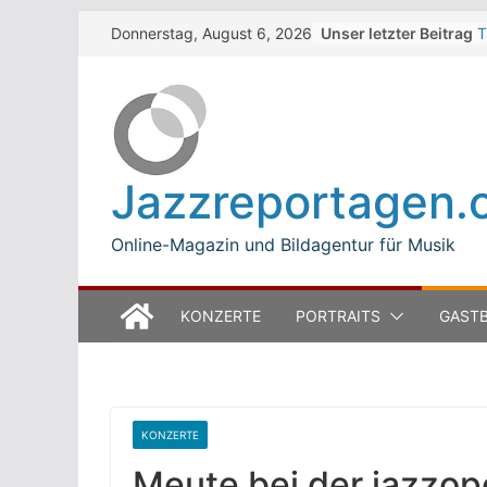
Skip
Unser letzter Beitrag
T
Donnerstag, August 6, 2026
to
W
J
content
M
B
L
M
Jazzreportagen.
T
O
Online-Magazin und Bildagentur für Musik
KONZERTE
PORTRAITS
GASTB
KONZERTE
Meute bei der jazzop