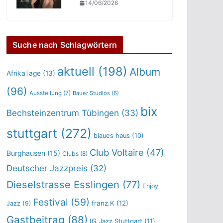
14/06/2026
Suche nach Schlagwörtern
aktuell
(198)
Album
AfrikaTage
(13)
(96)
Ausstellung
(7)
Bauer Studios
(6)
bix
Bechsteinzentrum Tübingen
(33)
stuttgart
(272)
blaues haus
(10)
Club Voltaire
(47)
Burghausen
(15)
Clubs
(8)
Deutscher Jazzpreis
(32)
Dieselstrasse Esslingen
(77)
Enjoy
Festival
(59)
franz.K
(12)
Jazz
(9)
Gastbeitrag
(88)
IG Jazz Stuttgart
(11)