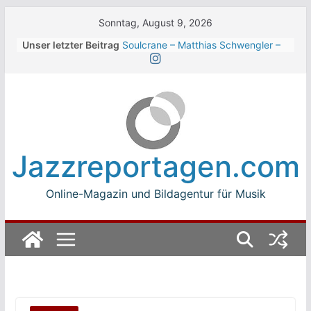
Skip
Sonntag, August 9, 2026
to
Unser letzter Beitrag
Soulcrane – Matthias Schwengler –
content
Dark
Beth Hart beim Winterbach
Zeltspektakel 2026
Walter Trout Band beim Winterbach
Zeltspektakel 2026
The Cinelli Brothers beim
Winterbach Zeltspektakel 2026
Jazzreportagen.com
Jean-Michel Jarre bei den jazz open
Modena auf der Piazza Roma 2026
Online-Magazin und Bildagentur für Musik