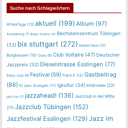
Suche nach Schlagwörtern
aktuell
(199)
Album
(97)
AfrikaTage
(13)
Bechsteinzentrum Tübingen
Ausstellung
(7)
Bauer Studios
(6)
bix stuttgart
(272)
(33)
blaues haus
(10)
Club Voltaire
(47)
Deutscher
Burghausen
(15)
Clubs
(8)
Dieselstrasse Esslingen
(77)
Jazzpreis
(32)
Gastbeitrag
Festival
(59)
franz.K
(12)
Enjoy Jazz
(9)
(88)
igkultur
(34)
Interview
(22)
IG Jazz Stuttgart
(11)
jazzahead!
(136)
Jazzclub in der Mitte
jazz-fun
(7)
Jazzclub Tübingen
(152)
(17)
Jazz im
Jazzfestival Esslingen
(129)