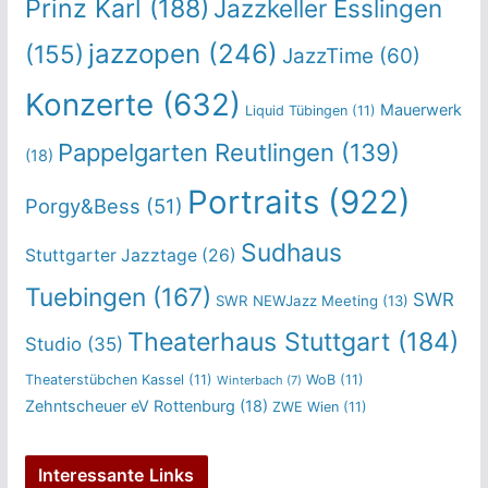
Prinz Karl
(188)
Jazzkeller Esslingen
jazzopen
(246)
(155)
JazzTime
(60)
Konzerte
(632)
Mauerwerk
Liquid Tübingen
(11)
Pappelgarten Reutlingen
(139)
(18)
Portraits
(922)
Porgy&Bess
(51)
Sudhaus
Stuttgarter Jazztage
(26)
Tuebingen
(167)
SWR
SWR NEWJazz Meeting
(13)
Theaterhaus Stuttgart
(184)
Studio
(35)
Theaterstübchen Kassel
(11)
WoB
(11)
Winterbach
(7)
Zehntscheuer eV Rottenburg
(18)
ZWE Wien
(11)
Interessante Links