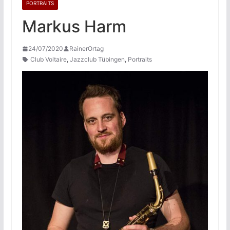
PORTRAITS
Markus Harm
24/07/2020
RainerOrtag
Club Voltaire
,
Jazzclub Tübingen
,
Portraits