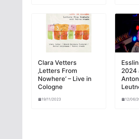
Clara Vetters
Esslin
‚Letters From
2024 
Nowhere‘ – Live in
Anton
Cologne
Leutn
19/11/2023
12/06/