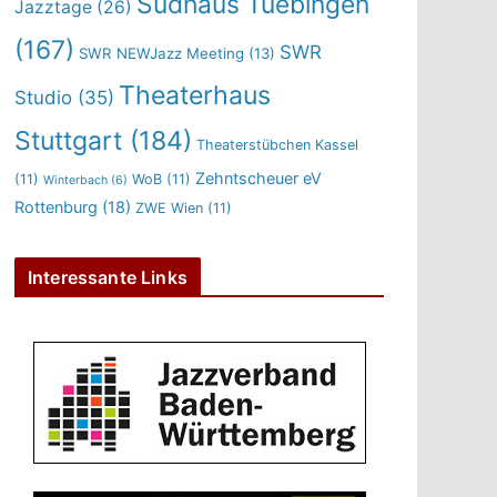
Sudhaus Tuebingen
Jazztage
(26)
(167)
SWR
SWR NEWJazz Meeting
(13)
Theaterhaus
Studio
(35)
Stuttgart
(184)
Theaterstübchen Kassel
Zehntscheuer eV
(11)
WoB
(11)
Winterbach
(6)
Rottenburg
(18)
ZWE Wien
(11)
Interessante Links