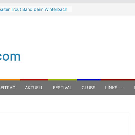
alter Trout Band beim Winterbach
eltspektakel 2026
he Cinelli Brothers beim
interbach Zeltspektakel 2026
ean-Michel Jarre bei den jazz open
odena auf der Piazza Roma 2026
eth Hart
com
uca Carboni bei den jazz open
odena auf der Piazza Roma 2026
EITRAG
AKTUELL
FESTIVAL
CLUBS
LINKS