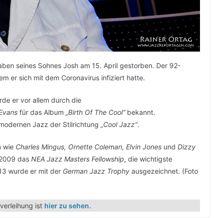
aben seines Sohnes Josh am 15. April gestorben. Der 92-
 er sich mit dem Coronavirus infiziert hatte.
de er vor allem durch die
 Evans
für das Album
„Birth Of The Cool“
bekannt.
s modernen Jazz der Stilrichtung
„Cool Jazz“
.
n wie
Charles Mingus, Ornette Coleman, Elvin Jones
und
Dizzy
r 2009 das
NEA Jazz Masters Fellowship
, die wichtigste
13 wurde er mit der
German Jazz Trophy
ausgezeichnet. (Foto
verleihung ist
hier zu sehen.