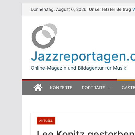
Skip
Unser letzter Beitrag
W
Donnerstag, August 6, 2026
to
Z
T
content
W
J
M
B
Jazzreportagen.
L
M
Online-Magazin und Bildagentur für Musik
KONZERTE
PORTRAITS
GASTB
AKTUELL
Lee Konitz gestorben