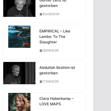
Günter Lenz ist
gestorben
30/06/2026
EMPIRICAL – Like
Lambs: To The
Slaughter
18/06/2026
Abdullah Ibrahim ist
gestorben
17/06/2026
Clara Haberkamp –
LOVE MAPS