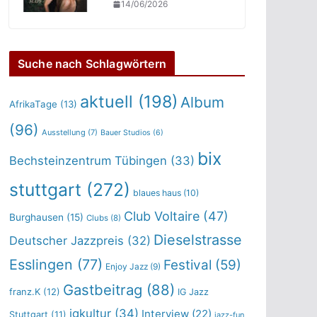
14/06/2026
Suche nach Schlagwörtern
aktuell
(198)
Album
AfrikaTage
(13)
(96)
Ausstellung
(7)
Bauer Studios
(6)
bix
Bechsteinzentrum Tübingen
(33)
stuttgart
(272)
blaues haus
(10)
Club Voltaire
(47)
Burghausen
(15)
Clubs
(8)
Dieselstrasse
Deutscher Jazzpreis
(32)
Esslingen
(77)
Festival
(59)
Enjoy Jazz
(9)
Gastbeitrag
(88)
franz.K
(12)
IG Jazz
igkultur
(34)
Interview
(22)
Stuttgart
(11)
jazz-fun