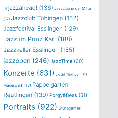
jazzahead!
(136)
Jazzclub in der Mitte
(7)
Jazzclub Tübingen
(152)
(17)
Jazzfestival Esslingen
(129)
Jazz im Prinz Karl
(188)
Jazzkeller Esslingen
(155)
jazzopen
(246)
JazzTime
(60)
Konzerte
(631)
Liquid Tübingen
(11)
Pappelgarten
Mauerwerk
(18)
Reutlingen
(139)
Porgy&Bess
(51)
Portraits
(922)
Stuttgarter