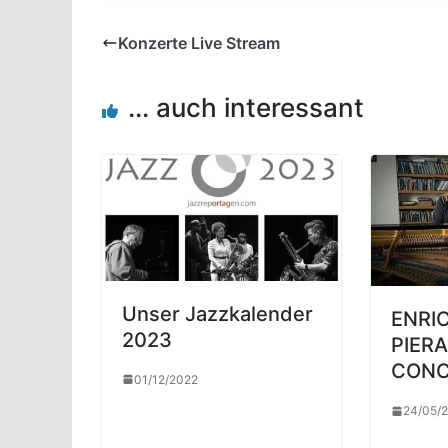
Konzerte Live Stream
... auch interessant
Unser Jazzkalender
ENRI
2023
PIER
CONC
01/12/2022
24/05/