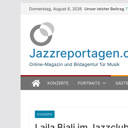
Skip
Unser letzter Beitrag
T
Donnerstag, August 6, 2026
to
W
J
content
M
B
L
M
Jazzreportagen.
T
O
Online-Magazin und Bildagentur für Musik
KONZERTE
PORTRAITS
GASTB
KONZERTE
Laila Biali im Jazzclu