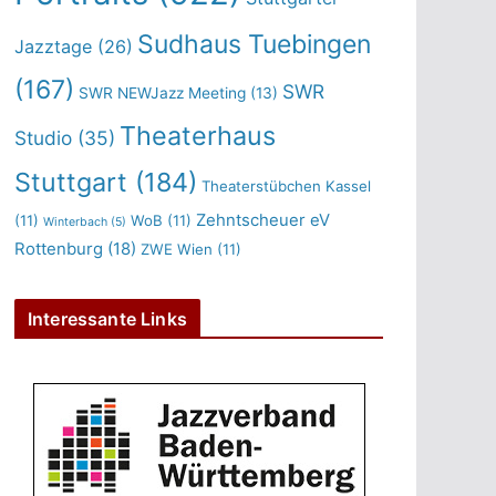
Sudhaus Tuebingen
Jazztage
(26)
(167)
SWR
SWR NEWJazz Meeting
(13)
Theaterhaus
Studio
(35)
Stuttgart
(184)
Theaterstübchen Kassel
Zehntscheuer eV
(11)
WoB
(11)
Winterbach
(5)
Rottenburg
(18)
ZWE Wien
(11)
Interessante Links