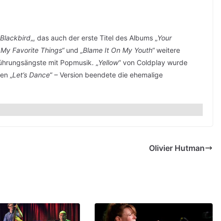
Blackbird
„, das auch der erste Titel des Albums „
Your
„My Favorite Things“
und
„Blame It On My Youth“
weitere
rührungsängste mit Popmusik. „
Yellow
“ von Coldplay wurde
gen „
Let’s Dance
“ – Version beendete die ehemalige
Olivier Hutman