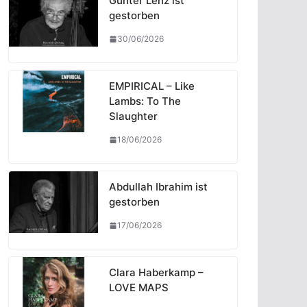
Günter Lenz ist
gestorben
30/06/2026
EMPIRICAL – Like
Lambs: To The
Slaughter
18/06/2026
Abdullah Ibrahim ist
gestorben
17/06/2026
Clara Haberkamp –
LOVE MAPS