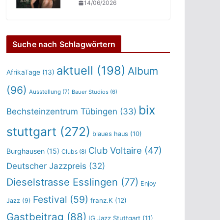
14/06/2026
Suche nach Schlagwörtern
aktuell
(198)
Album
AfrikaTage
(13)
(96)
Ausstellung
(7)
Bauer Studios
(6)
bix
Bechsteinzentrum Tübingen
(33)
stuttgart
(272)
blaues haus
(10)
Club Voltaire
(47)
Burghausen
(15)
Clubs
(8)
Deutscher Jazzpreis
(32)
Dieselstrasse Esslingen
(77)
Enjoy
Festival
(59)
franz.K
(12)
Jazz
(9)
Gastbeitrag
(88)
IG Jazz Stuttgart
(11)