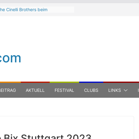
he Cinelli Brothers beim
interbach Zeltspektakel 2026
ean-Michel Jarre bei den jazz open
odena auf der Piazza Roma 2026
eth Hart
uca Carboni bei den jazz open
odena auf der Piazza Roma 2026
com
he Boss Hoss bei den KSK Music
pen Ludwigsburg 2026
EITRAG
AKTUELL
FESTIVAL
CLUBS
LINKS
b Bix Stuttgart 2023