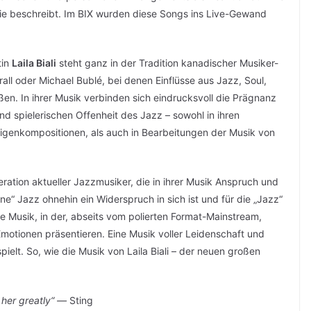
 sie beschreibt. Im BIX wurden diese Songs ins Live-Gewand
tin
Laila Biali
steht ganz in der Tradition kanadischer Musiker-
all oder Michael Bublé, bei denen Einflüsse aus Jazz, Soul,
en. In ihrer Musik verbinden sich eindrucksvoll die Prägnanz
nd spielerischen Offenheit des Jazz – sowohl in ihren
igenkompositionen, als auch in Bearbeitungen der Musik von
eneration aktueller Jazzmusiker, die in ihrer Musik Anspruch und
ine“ Jazz ohnehin ein Widerspruch in sich ist und für die „Jazz“
ige Musik, in der, abseits vom polierten Format-Mainstream,
Emotionen präsentieren. Eine Musik voller Leidenschaft und
pielt. So, wie die Musik von Laila Biali – der neuen großen
e her greatly“ —
Sting