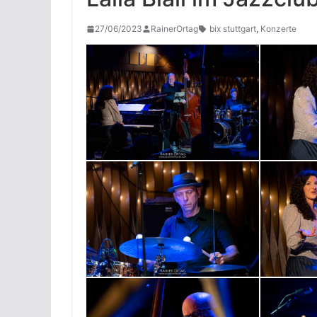
27/06/2023
RainerOrtag
bix stuttgart
,
Konzerte