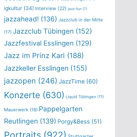
igkultur
(34)
Interview
(22)
jazz-fun
(7)
jazzahead!
(136)
Jazzclub in der Mitte
Jazzclub Tübingen
(152)
(17)
Jazzfestival Esslingen
(129)
Jazz im Prinz Karl
(188)
Jazzkeller Esslingen
(155)
jazzopen
(246)
JazzTime
(60)
Konzerte
(630)
Liquid Tübingen
(11)
Pappelgarten
Mauerwerk
(18)
Reutlingen
(139)
Porgy&Bess
(51)
Portraits
(922)
Stuttgarter